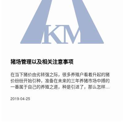
猪场管理以及相关注意事项
在当下猪价由劣转强之际，很多养殖户看着升起的猪
价纷纷开始引种，准备在未来的三年养猪市场中搏的
一番属于自己的养殖之道，种是引进了，那么怎样管
理呢?种猪区别于其他的育肥猪、母猪等，老话说母猪
强强一窝，种猪强强一坡就是这个道理，所以在引种
2019-04-25
之后养猪人的心思更多的应该花在如何管理好种猪
上，尤其是一些养猪人经常忽略的细节，今天笔者就
带着大家把种猪管理的小细节好好讲讲。种猪的管理
注意事项种猪的管理如果按照流程细分的话比较繁
琐，1、从前期引进洽谈(如果是进口的话还需要考虑