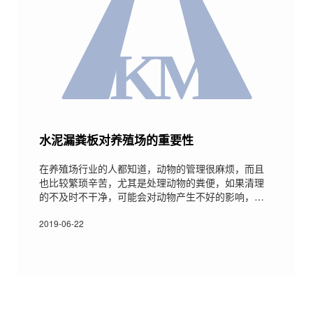
水泥漏粪板对养殖场的重要性
在养殖场行业的人都知道，动物的管理很麻烦，而且
也比较繁琐辛苦，尤其是处理动物的粪便，如果清理
的不及时不干净，可能会对动物产生不好的影响，会
带来经济上的损失。水泥漏粪板的出现解决了这一麻
烦的现象，因此养殖场有水泥漏粪板很重要： 1.水泥
2019-06-22
漏粪板又被称为水泥排污地板，它主要是方便猪舍内
的粪便便于清理，保持猪身上的清洁，这样首先看起
来比较美观，减少猪舍内气味，其次打扫起来也比较
方，可以提高人工的工作效率，而且也能减少猪与猪
之间的病菌传染。 2.水泥漏粪板主要是采