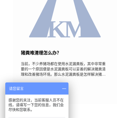
猪粪难清理怎么办？
当前，不少养猪场都在使用水泥漏粪板，其中非常重
要的一个原因便是水泥漏粪板可以妥善的解决猪粪清
理和改善猪场环境。那么水泥漏粪板是怎样解决猪粪
清理的问题呢？下面小编简单的和大家分享一下，希
望对大家有所帮助。水泥漏粪板结合猪只的生长设计
2020-08-15
请您留言
出了类似于梯形的孔状漏粪板，而且在边角处设计的
非常圆滑，这样不仅不会损坏猪只的猪蹄，还能够将
猪只产生的粪便有效的渗漏下去，基本上无需怎么冲
感谢您的关注，当前客服人员不在
线，请填写一下您的信息，我们会
刷就能将朱粪便全部清理干净，节约用水，还省时省
尽快和您联系。
力。另外，水泥漏粪板不仅可以有效收集粪便，还能