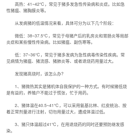
高热：41~42℃，常见于猪多发急性传染病和炎症。比如急
性猪瘟、猪胸膜炎等。
从发病猪的低温情况来看，具体可分为以下几个阶段：
微低：38~37.5℃，常见于母猪产后的乳房炎和胃肠炎等局部
炎症和某些慢性传染病。比如猪瘟、副伤寒等。
低：37~36℃，常见于猪多发病为急性病毒传染性疾病。常
见病情为猪瘟、猪流感、猪肺炎等、或者退烧药用量过大。
发现猪高烧时，该怎么办?
1、猪微热其实是猪机体自我保护的一种方式。有时候猪低烧
是有益的，养殖户不能过于慌张，忙于用药。
2、猪体温在40.5~41℃，可以采用氨基比林、红皮统治、按
着正常剂量进行注射，切勿用量过大，遭成体温过低。
3、猪只体温超过41℃，在用退烧药的同时还要预防继发感
染。