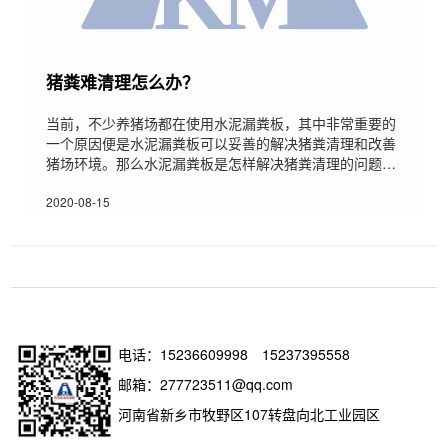
猪粪难清理怎么办？
当前，不少养猪场都在使用水泥漏粪板，其中非常重要的
一个原因便是水泥漏粪板可以妥善的解决猪粪清理和改善
猪场环境。那么水泥漏粪板是怎样解决猪粪清理的问题
呢？下面小编简单的和大家分享一下，希望对大家有所帮
助。水泥漏粪板结合猪只的生长设计出了类似于梯形的孔
2020-08-15
状漏粪板，而且在边角处设计的非常圆滑，这样不仅不会
损坏猪只的猪蹄，还能够将猪只产生的粪便有效的渗漏下
去，基本上无需怎么冲刷就能将朱粪便全部清理干净，节
约用水，还省时省力。另外，水泥漏粪板不仅可以有效收
集粪便，还能
电话：
15236609998
15237395558
邮箱：277723511@qq.com
河南省新乡市牧野区107转盘向北工业园区