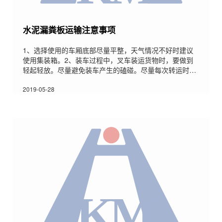
水泥漏粪板运输注意事项
1、选择使用的车厢底部尽量平整，天气情况不好时建议
使用集装箱。2、装车过程中，叉车装运货物时，要做到
轻起轻放。尽量避免装车产生的磕碰。尽量每次转运时不
超过3块。3、水泥漏粪板要码放整齐，防治上下垫木在同
一竖线，避免漏粪板承重重心在同一水平线上，防止在运
2019-05-28
输途中漏粪板产生开裂。4、漏粪板运输中，每两垛漏粪
板间隔缝隙需使用厚度大余5厘米间隔物予以填充，防止
车辆摇晃造成的漏粪板磕碰。5、水泥漏粪板装车后，需
用绳索进行封装，防止运输途中地板滑落与移位。绳索与
漏粪板边