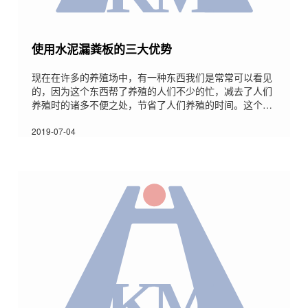
使用水泥漏粪板的三大优势
现在在许多的养殖场中，有一种东西我们是常常可以看见
的，因为这个东西帮了养殖的人们不少的忙，减去了人们
养殖时的诸多不便之处，节省了人们养殖的时间。这个东
西就是水泥漏粪板，水泥漏粪板为养殖用户带来了很多好
处，接下来小编简单的和大家分享一下，使用水泥漏粪板
2019-07-04
的三大好处，希望对大家有所帮助。 1. 高强度、高标号
水泥配合混合泥土添加剂：具有耐腐蚀、耐磨、耐重压、
抗渗透等优点。 2. 节水：漏粪空间设计合理，漏粪效果
极好，基本不用水冲刷，既节省人力又节省资金，更重要