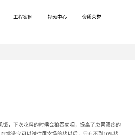
工程案例
视频中心
资质荣誉
饥饿，下次吃料的时候会狼吞虎咽，提高了患胃溃疡的
，在挑选完可以送往屠宰场的猪以后，只有不到10%猪