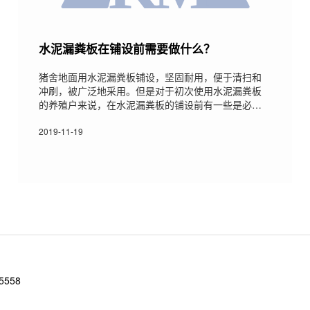
水泥漏粪板在铺设前需要做什么？
猪舍地面用水泥漏粪板铺设，坚固耐用，便于清扫和
冲刷，被广泛地采用。但是对于初次使用水泥漏粪板
的养殖户来说，在水泥漏粪板的铺设前有一些是必须
要了解的事项，这样才能避免以后的使用不便，那么
有哪些事项需要了解呢？下面小编简单的和大家分享
2019-11-19
一下，希望对大家有所帮助。 1. 水泥漏粪板的制作材
料就是水和泥的混合物质，因其制造成本比较低，所
以漏粪板出售的价格也比较合理，并且其具有承重力
强、牢固耐磨、易于清扫、不伤猪蹄的特点，所以被
广泛使用。 2. 在铺设水泥漏粪板之前
5558