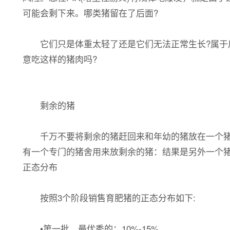
可能会剩下来。哪类猪留在了后面?
它们只是体重太轻了还是它们无法正常生长?属于后
意吃这样的猪肉吗?
剩余的猪
千万不要将剩余的猪赶回来和年幼的猪放在一个猪舍
有一个专门的猪舍用来放剩余的猪：结果是另外一个猪
正态分布
按照3个阶段销售育肥猪的正态分布如下:
•第一批，最优秀的：10%-15%