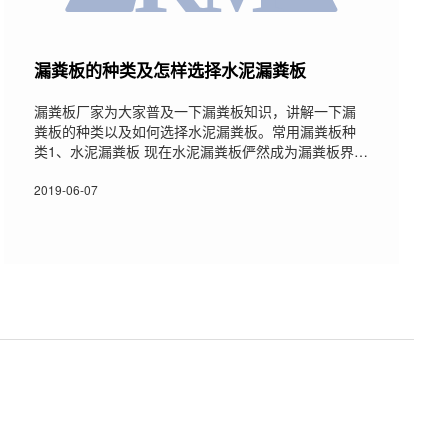
漏粪板的种类及怎样选择水泥漏粪板
漏粪板厂家为大家普及一下漏粪板知识，讲解一下漏
粪板的种类以及如何选择水泥漏粪板。常用漏粪板种
类1、水泥漏粪板 现在水泥漏粪板俨然成为漏粪板界的
“杠把子”，是使用最为广泛的漏粪板。原材料采用是钢
筋和高强度水泥以及石砂制作而成，不需要任何的框
2019-06-07
架，组装，拆时都很方便，它的保温性很好，易于清
洗，不会夹到猪奶头与猪蹄，承重力也相当高，可在
一吨左右，使用寿命也是很长，最少可用十五年。2、
铸铁漏粪板 漏粪板界的老大哥，由于成本高、问题
多，慢慢淡出养殖户视线。原材料是全