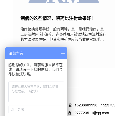
猪病的这些情况，喂药比注射效果好！
治疗猪病常规手段一般有两种，其一是喂药治疗，其
二是注射(打针)治疗。许多养殖户错误地认为注射治疗
的方法效果更好，但其实喂药更应该当做是常规手
段。特别是以下几种情况，喂药治疗的方案比注射治
疗的方案反而效果更好。一、季节性防疫由于不同的
2017-11-17
请您留言
季节温度和湿度差异很大，所以总有一些季节性疾病
会感染猪群。春季猪副嗜血杆菌病、水肿病、大肠杆
菌病等比较多发。夏季猪乙型脑炎、猪附红细胞体
感谢您的关注，当前客服人员不在
线，请填写一下您的信息，我们会
病、猪弓形体病等比较多发。秋季猪气喘病、猪流行
尽快和您联系。
性感冒、仔猪副伤寒等疾病比较多发。冬季则感冒、
电话：
15236609998
1523739
邮箱：277723511@qq.com