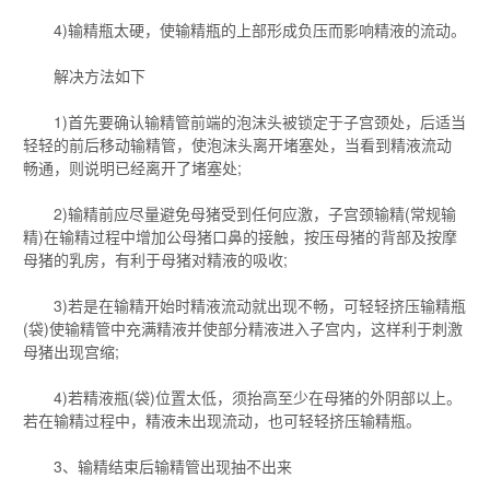
4)输精瓶太硬，使输精瓶的上部形成负压而影响精液的流动。
解决方法如下
1)首先要确认输精管前端的泡沫头被锁定于子宫颈处，后适当
轻轻的前后移动输精管，使泡沫头离开堵塞处，当看到精液流动
畅通，则说明已经离开了堵塞处;
2)输精前应尽量避免母猪受到任何应激，子宫颈输精(常规输
精)在输精过程中增加公母猪口鼻的接触，按压母猪的背部及按摩
母猪的乳房，有利于母猪对精液的吸收;
3)若是在输精开始时精液流动就出现不畅，可轻轻挤压输精瓶
(袋)使输精管中充满精液并使部分精液进入子宫内，这样利于刺激
母猪出现宫缩;
4)若精液瓶(袋)位置太低，须抬高至少在母猪的外阴部以上。
若在输精过程中，精液未出现流动，也可轻轻挤压输精瓶。
3、输精结束后输精管出现抽不出来