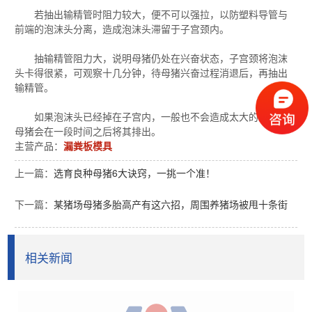
若抽出输精管时阻力较大，便不可以强拉，以防塑料导管与
前端的泡沫头分离，造成泡沫头滞留于子宫颈内。
抽输精管阻力大，说明母猪仍处在兴奋状态，子宫颈将泡沫
头卡得很紧，可观察十几分钟，待母猪兴奋过程消退后，再抽出
输精管。
如果泡沫头已经掉在子宫内，一般也不会造成太大的影响，
母猪会在一段时间之后将其排出。
主营产品：
漏粪板模具
上一篇：
选育良种母猪6大诀窍，一挑一个准！
下一篇：
某猪场母猪多胎高产有这六招，周围养猪场被甩十条街
相关新闻