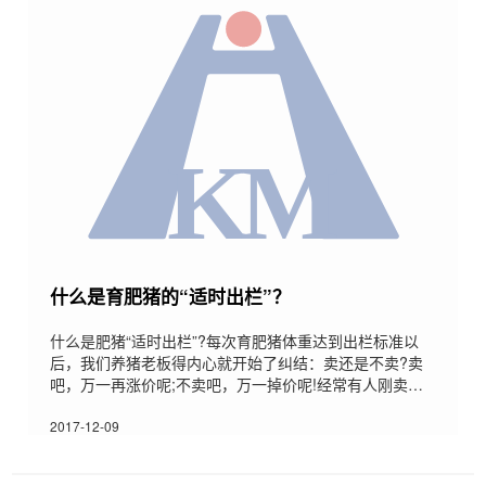
高仔猪消化吸收机能，增加抗病力、御寒力，仔猪就能健
康成长。2、
什么是育肥猪的“适时出栏”？
什么是肥猪“适时出栏”?每次育肥猪体重达到出栏标准以
后，我们养猪老板得内心就开始了纠结：卖还是不卖?卖
吧，万一再涨价呢;不卖吧，万一掉价呢!经常有人刚卖猪
不过几天时间，就涨了0.5-1.0元/斤!也经常有人压栏不
卖，结果最后一斤掉价1-2元/斤!那么怎么办呢?问专家，
2017-12-09
专家说：适时出栏!什么是“适时出栏”呢?内容应该是一下
几方面的内容：1梯形出栏(每月出栏同等数量体重的猪)：