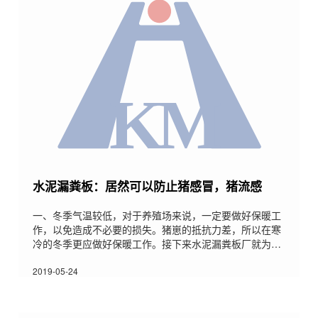
剂，使混凝土强度达C40以上，其性能具有耐磨、耐腐
蚀、抗渗透
水泥漏粪板：居然可以防止猪感冒，猪流感
一、冬季气温较低，对于养殖场来说，一定要做好保暖工
作，以免造成不必要的损失。猪崽的抵抗力差，所以在寒
冷的冬季更应做好保暖工作。接下来水泥漏粪板厂就为您
总结一下冬季应对猪崽应采取的保暖措施。1、水泥漏缝
地板认为首先应加强饲料供应，投喂质量好，易消化足量
2019-05-24
的饲料给母猪，使用权母猪奶水充足，仔猪食得饱。另
外，提高补饲，给仔猪提早补喂养高质量的仔猪教槽料、
乳猪料，使仔猪除母乳外，及时补充其它的营养，从而提