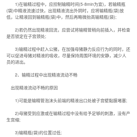
1)在输精过程中，应控制输精时间(5-8min为宜)，若输精瓶
(袋)中精液流速过快，出现精液流出外阴时，应将输精瓶(袋)放
低，让精液回到输精瓶(袋)中，然后再略微抬高输精瓶(袋);
2)若仍然出现精液回流，应尝试将输精管稍向前插入，并检查
是否锁定在子宫颈处;
3)输精过程中赶入公猪，在加强母猪静力反应行为的同时，还
可以促进母猪对精液的吸收，尽量保持周围环境的安静，减少人
员的进出。
2、输精过程中出现精液流动不畅
出现精液流动不畅的原因
1)可能是输精管泡沫头前端的精液出口处被子宫壁黏膜堵塞;
2)母猪受到应激或在输精过程中没有给予足够的刺激，没有产
生宫缩;
3)输精瓶(袋)的位置过低;