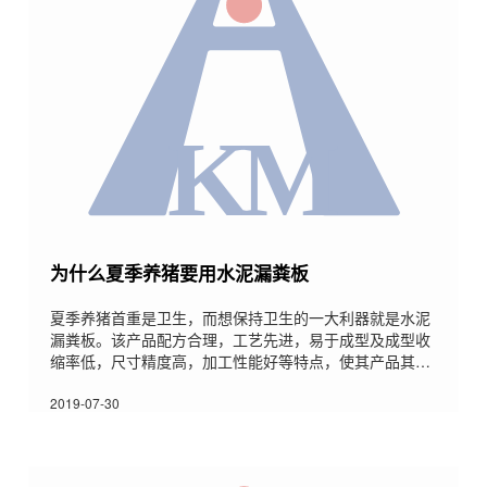
为什么夏季养猪要用水泥漏粪板
夏季养猪首重是卫生，而想保持卫生的一大利器就是水泥
漏粪板。该产品配方合理，工艺先进，易于成型及成型收
缩率低，尺寸精度高，加工性能好等特点，使其产品其有
良好的电绝缘性、阻燃性和机械强度，保温、散热性能
好，可适用于各种消毒工作并且重量轻、平整光滑、不腐
2019-07-30
蚀、不老化、不伤脚、不伤奶头、安装方便、且设有防滑
层，价格便宜等优点，是未来猪场最理想的漏粪板。 一.
高强：产品采用高标号水泥并合理搭配几种混凝土添加