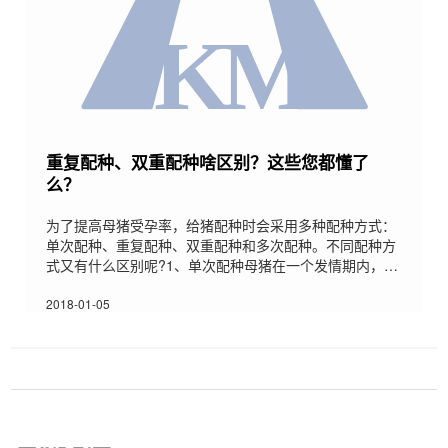
重复配种、双重配种啥区别？这些您都懂了
么？
为了提高母猪受孕率，给猪配种时会采用多种配种方式：
单次配种、重复配种、双重配种和多次配种。不同配种方
式又有什么区别呢?1、单次配种母猪在一个发情期内，只
用一头公猪交配一次，优点在于能减轻公猪的负担，可以
减少公猪饲养量和提高公猪的利用率，但可能降低受胎率
2018-01-05
和产仔数。2、重复配种母猪在一个发情期内，用同一头
公猪先后交配两次，发情母猪在接受公猪爬跨后8-12小时
第一次配种，间隔12小时复配一次。优点是可提高母猪的
受胎率和产仔数，缺点是增加了饲养的公猪数，降低公猪
利