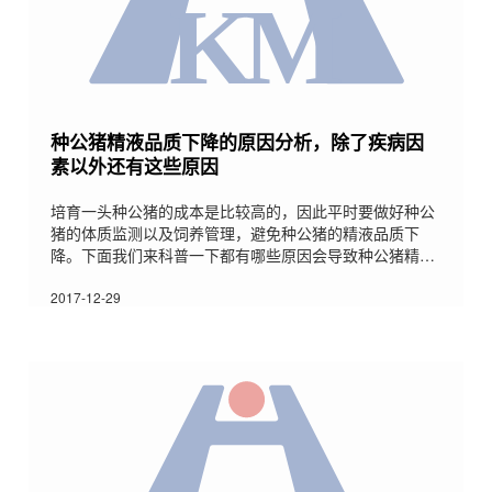
种公猪精液品质下降的原因分析，除了疾病因
素以外还有这些原因
培育一头种公猪的成本是比较高的，因此平时要做好种公
猪的体质监测以及饲养管理，避免种公猪的精液品质下
降。下面我们来科普一下都有哪些原因会导致种公猪精液
品质下降：首先，疾病因素可以说是导致种公猪精液品质
下降最直接的原因了，比如种公猪生殖器官出现炎症，就
2017-12-29
有可能造成种公猪精液品质下降甚至是死精的情况。因为
当种公猪的生殖器官(比如睾丸)出现炎症的时候，就会影
响到精液的PH值，而精子的存活条件是受精液PH值限定
的，当精液PH值下降到6.5以下的时候，精子的存活就会
受到