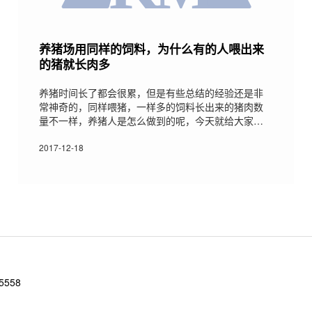
养猪场用同样的饲料，为什么有的人喂出来
的猪就长肉多
养猪时间长了都会很累，但是有些总结的经验还是非
常神奇的，同样喂猪，一样多的饲料长出来的猪肉数
量不一样，养猪人是怎么做到的呢，今天就给大家分
享下经验;1、料的粗细也要适度太粗了消化比较费劲，
比如小猪料，一般来说1.0的筛子就行了，太粗消化不
2017-12-18
好，饲料就浪费了，白白扔了;太细了也不行，因为会
堆积在胃肠道内，不能有效的促进肠道的蠕动，一方
面破坏胃另一方面饲料还会发酵出现胀气的情况，比
如母猪就不能喂的太细，一般来说3.0就可以了;所以饲
料应该是对应的，太粗太细都会造
5558