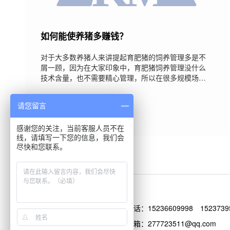
如何能使养猪多赚钱？
对于大多数养猪人来讲提起育肥猪的饲养管理多是不
屑一顾，因为在大家印象中，育肥猪饲养管理没什么
技术含量，也不需要精心管理，所以在很多规模场，
育肥猪的饲养多是由一些年龄大，没什么技术水平的
人去管理，育肥饲养人员的变动也是猪场圈舍管理中
2019-04-29
请您留言
最高的。由于，养殖户对育肥的“轻敌”也导致育肥舍设
备不完善，不讲究，环境条件差，从而导致育肥猪料
肉比高，死亡率高。育肥猪为何这么重要?在一个猪场
感谢您的关注，当前客服人员不在
线，请填写一下您的信息，我们会
中育肥猪的地位有多重要，我们从猪场存栏比重就可
尽快和您联系。
以看出。一个猪场正常的存栏量大概是母猪数
电话：
15236609998
1523739
邮箱：277723511@qq.com