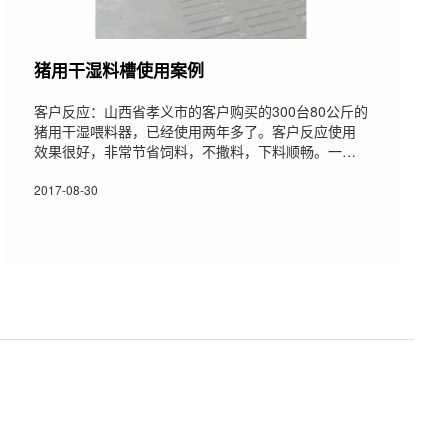
猪用干湿料槽使用案例
客户反应：山西省孝义市的客户购买的300台80公斤的
猪用干湿喂料器，已经使用两年多了。客户反应使用
效果很好，非常节省饲料，不撒料，下料顺畅。一个
工人可同时管理饲喂和其他工作，省时省力。他说以
后会继续合作，希望贵厂生产更多高质量的产品。
2017-08-30