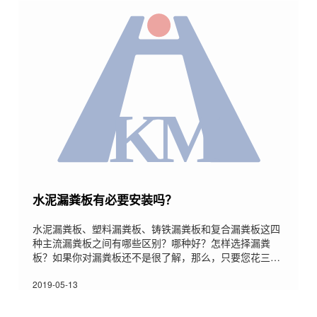
饲料还会发酵出现胀气的情况，比如母猪就不能喂的太
细，一般来说3.0就可以了;所以饲料应该是对应的，太粗
太细都会造
水泥漏粪板有必要安装吗？
水泥漏粪板、塑料漏粪板、铸铁漏粪板和复合漏粪板这四
种主流漏粪板之间有哪些区别？哪种好？怎样选择漏粪
板？如果你对漏粪板还不是很了解，那么，只要您花三五
分钟，看完这篇文章，基本也就了解个十之八九了。 漏粪
板属于舶来品，兴起于欧美，这点可以从漏粪板分为欧
2019-05-13
式、美式两种类型可以看出来。我国90年代开始使用，现
在广泛应用于各大养殖场。漏粪板这一行水相当深，要么