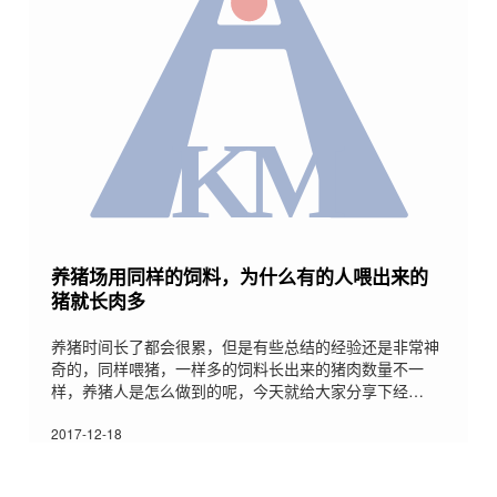
养猪场用同样的饲料，为什么有的人喂出来的
猪就长肉多
养猪时间长了都会很累，但是有些总结的经验还是非常神
奇的，同样喂猪，一样多的饲料长出来的猪肉数量不一
样，养猪人是怎么做到的呢，今天就给大家分享下经
验;1、料的粗细也要适度太粗了消化比较费劲，比如小猪
料，一般来说1.0的筛子就行了，太粗消化不好，饲料就
2017-12-18
浪费了，白白扔了;太细了也不行，因为会堆积在胃肠道
内，不能有效的促进肠道的蠕动，一方面破坏胃另一方面