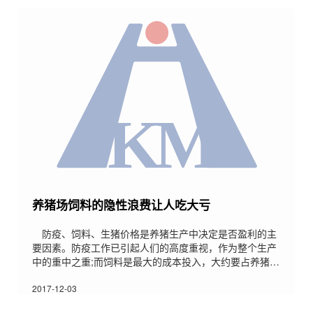
偷工减料，要么打着进口的牌子招摇撞骗……而且漏粪板
种类多，利润较大，也导致什么阿猫阿狗的就来做漏粪
板。由于缺
养猪场饲料的隐性浪费让人吃大亏
防疫、饲料、生猪价格是养猪生产中决定是否盈利的主
要因素。防疫工作已引起人们的高度重视，作为整个生产
中的重中之重;而饲料是最大的成本投入，大约要占养猪总
成本的70%左右，虽然养猪场对饲料、生猪价格无法控
制，但会调整进货、出栏时间，以降低成本、增加收益。
2017-12-03
因此减少饲料隐性浪费对提升猪场经济效益具有十分重要