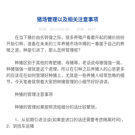
猪场管理以及相关注意事项
时间：2019-04-25 点击：4917
在当下猪价由劣转强之际，很多养殖户看着升起的猪价纷纷
开始引种，准备在未来的三年养猪市场中搏的一番属于自己的养
殖之道，种是引进了，那么怎样管理呢?
种猪区别于其他的育肥猪、母猪等，老话说母猪强强一窝，
种猪强强一坡就是这个道理，所以在引种之后养猪人的心思更多
的应该花在如何管理好种猪上，尤其是一些养猪人经常忽略的细
节，今天笔者就带着大家把种猪管理的小细节好好讲讲。
种猪的管理注意事项
种猪的管理如果按照流程细分的话比较繁琐，
1、从前期引进洽谈(如果是进口的话还需要考虑隔离时间)，
2、到找车运猪