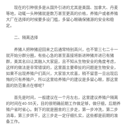
现在的引种很多是从国外引进的尤其是美国、加拿大、丹麦
等地，动辄一头种猪就是数万甚至更高的价格，养殖户或者养殖
大厂在选择的时候要多设门槛，多留心眼确保猪源的安全和稳
定。
二、隔离选择
养猪人把种猪迎回来之后通常特别高兴，也不管三七二十一
就开始分群分圈，有些心急的甚至直接将新进种猪并进已有猪
群，美其名曰让其融入大家庭，且不知从生物安全的角度考虑，
这样的做法是非常错误的，这里面主要牵扯的问题是生物安全，
如果不出现养殖户们高兴，大家皆大欢喜，稍不留意一旦出现后
悔的只有养殖户，所以这里给养殖户的建议是多留心眼，那这里
面的防范重点在哪呢?
首先是时间，一般建议在一个月左右，这里建议养殖户隔离
的时间在40-55天，目的很明确前期工作做足够，做仔细，后期养
殖户省时省心。剩下的就是圈舍的三步走，第一步冲洗，第二步
消毒，第三步烘干，这三步走一定仔细扎实，这些都是前期的准
备工作。