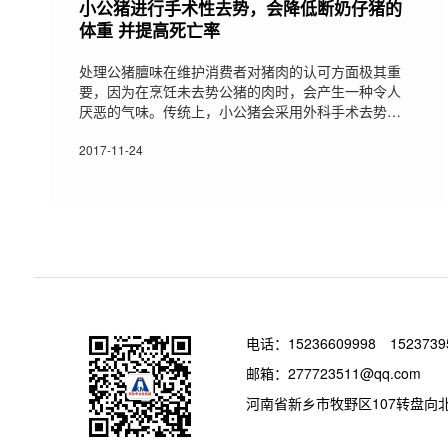
小公猪进行手术性去势，会降低断奶仔猪的
体重 并提高死亡率
处理公猪膻味在维护消费者对猪肉的认可方面极其重
要，因为在烹饪未去势公猪的肉时，会产生一种令人
厌恶的气味。传统上，小公猪会采用外科手术去势来
去除公猪的膻味，最新的研究显示，去势使仔猪的增
重减慢以及死亡率增加，这突显了对非手术性去势方
2017-11-24
法的需要。演化趋势一项在2012年对160家欧洲猪场
进行的调查显示，缓解公猪异味最受欢迎的方法是非
麻醉性手术去势。麻醉性手术去势是最少被选的选
项，主要原因是需要额外劳动力。目前，获准用于仔
猪的疼痛缓解药物的效力也受到质疑，尤其是缺
电话：
15236609998
1523739
邮箱：277723511@qq.com
河南省新乡市牧野区107转盘向