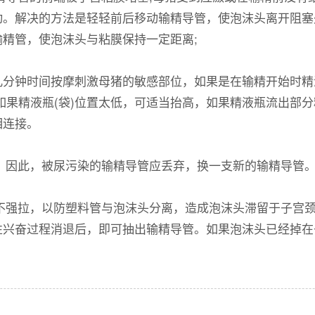
动。解决的方法是轻轻前后移动输精导管，使泡沫头离开阻塞
精管，使泡沫头与粘膜保持一定距离;
钟时间按摩刺激母猪的敏感部位，如果是在输精开始时精液
如果精液瓶(袋)位置太低，可适当抬高，如果精液瓶流出部
相连接。
，因此，被尿污染的输精导管应丢弃，换一支新的输精导管
不强拉，以防塑料管与泡沫头分离，造成泡沫头滞留于子宫
性兴奋过程消退后，即可抽出输精导管。如果泡沫头已经掉在