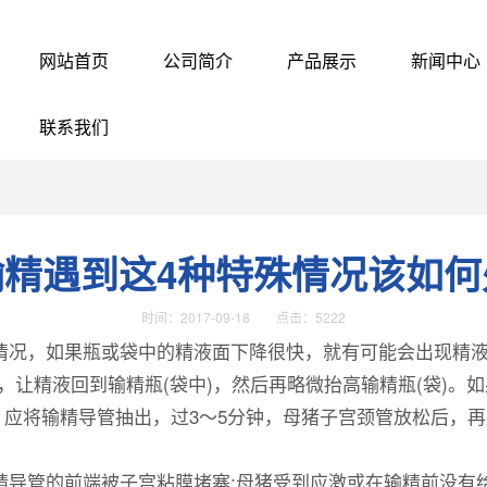
网站首页
公司简介
产品展示
新闻中心
联系我们
输精遇到这4种特殊情况该如何
时间：2017-09-18 点击：5222
动情况，如果瓶或袋中的精液面下降很快，就有可能会出现精
，让精液回到输精瓶(袋中)，然后再略微抬高输精瓶(袋)
应将输精导管抽出，过3～5分钟，母猪子宫颈管放松后，
导管的前端被子宫粘膜堵塞;母猪受到应激或在输精前没有给予