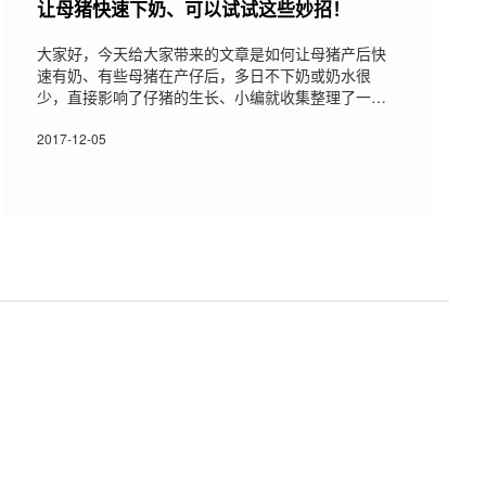
让母猪快速下奶、可以试试这些妙招！
大家好，今天给大家带来的文章是如何让母猪产后快
速有奶、有些母猪在产仔后，多日不下奶或奶水很
少，直接影响了仔猪的生长、小编就收集整理了一
篇，希望可以给大家带来帮助、解决燃眉之急、让小
仔猪都能吃饱、健康快乐的生长。方法如下1、中药催
2017-12-05
奶法：王不留行25克，穿山甲、通草、白术各10克，
白芍、当归、黄芪、党参各15克研成末，拌在饲料里
饲喂母猪即可。2、维生素催奶法：取维生素E500毫
克，一次喂给母猪、每天两次，连喂3天即可。3、黄
瓜催奶法：黄瓜根、蔓洗净切碎，放入豆