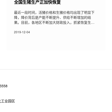
全国生猪生产正加快恢复
最近一段时间，活猪价格和生猪价格均出现了明显下
降，降价背后是产能不断提升、供给不断增加的结
果。目前，各地区不断加大财政投入，抓紧恢复生猪
产能，保障猪肉供应。同时，随着一系列政策不断落
地，生猪存栏正止跌回升，产能也在不断加快扩充
2019-12-04
—— 农业农村部最新发布的数据显示，据对全国500
个集贸市场监测，11月第4周每公斤活猪价格为32.26
元，环比下降2.5%；猪肉价格为51.22元，环比跌
3.4%。究竟是什么原因促使居高不下的猪肉价格回
落？各地区生猪稳产保供情况如
5558
北工业园区