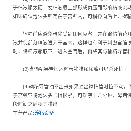
于精液瓶太硬，使精液瓶上部形成负压而影响精液流
如果确认泡沫头锁定在子宫颈内，可稍微向后上方提输
输精前应避免母猪受到任何应激，并在输精前花几分
液并使部分精液进入子宫内，这样也有利于刺激宫缩;
时，将精液瓶取下，进入空气后，再将其与输精导管
(3)当输精导管插入时母猪排尿尿液可以杀死精子
(4)输精导管抽不出来如果抽出输精管时拉不动，
子宫颈管将泡沫头卡得很紧，可观察十几分钟，母猪
段时间之后将其排出。
主营产品:
养猪设备