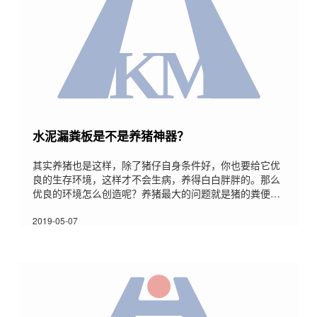
水泥漏粪板是不是养猪神器？
其实养猪也是这样，除了猪仔自身条件好，你也要给它优
良的生存环境，这样才不会生病，养得白白胖胖的。那么
优良的环境怎么创造呢？养猪最大的问题就是猪的粪便
了，不仅不好清理而且还影响猪的生存环境。那就不得不
提清理粪便的一个神器了-水泥漏粪板，为什么这样讲呢?
2019-05-07
今天简单的为大家介绍一下，希望对大家有所帮助。1、
水泥漏粪地板能保持连续干燥的地板。在同一时间，几乎
没有留下任何残余的废物，从而大大减少臭味和苍蝇繁殖
的可能性。2、水泥漏粪地板能让养殖场一年四季有足够
的通风，以