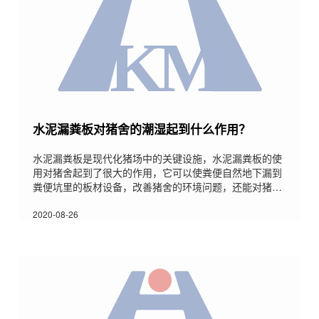
水泥漏粪板对猪舍的潮湿起到什么作用？
水泥漏粪板是现代化猪场中的关键设施，水泥漏粪板的使
用对猪舍起到了很大的作用，它可以使粪便自然地下漏到
粪便坑里的板材设备，改善猪舍的环境问题，还能对猪舍
的潮湿也起到很大的作用，为什么这样说呢？下面小编简
单的和大家分享一下，希望对大家有所帮助。猪舍使用水
2020-08-26
泥漏粪板能够有效提高猪舍产床的高度，避免地面凉气侵
蚀猪只，还有利于猪舍的通风换气。使用水泥漏粪板不用
每天用水清理猪舍的废弃物，因为猪排出的废弃物以及其
它物质都能通过水泥漏粪板漏下去，因而也能有效防止水
在猪舍的存