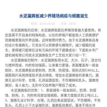
水泥漏粪板减少养猪场病疫与细菌滋生
时间：2019-05-03 点击：4373
水泥漏粪板的应用：水泥漏粪板能在养猪场普遍大量使用，肯
定是离不开自身的特殊构造，以往的养殖户都是用人工把粪便铲
到粪桶里面向外界运输，这样做费时费力。由于水泥漏粪板自身
的设计有漏粪孔，它完全可以将粪便与猪隔开，减少细菌的滋
生，使得猪只能够在没有污染的环境下健康成长！下面新乡市广
建机械有限公司就水泥漏粪板生产工艺给大家介绍一下：
水泥漏粪板的制作：水泥漏粪板用水泥，大沙、石子、混合均
匀搅拌而成，内附有加强筋，让承重力更强，表面覆盖有一层金
刚砂，水泥漏粪板会更耐用、防滑、防腐蚀，指标达到C40以上。
钢筋网片采用焊接技术逐点焊接，增加水泥漏粪板的承重力。漏
粪孔设计科学、合理，孔洞呈圆弧型，不伤猪蹄和乳头，漏粪效
果好，省人省力，无形中又给养殖户降低了成本。
水泥漏粪板的优势：1、表面铺有一层金刚砂，防滑、防腐
蚀、耐用。2、内附有双层加强钢筋，承重力度能达到上吨以上。
3、漏粪孔设计科学、合理，孔洞边角呈圆弧状，不伤猪蹄，不夹
乳头，孔洞上小下大呈梯形状，漏粪板效果好，基本不用水冲