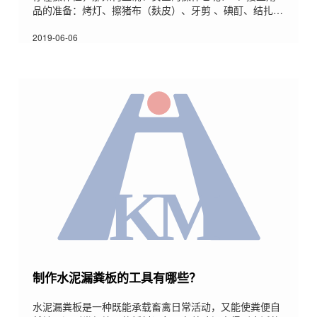
品的准备：烤灯、擦猪布（麸皮）、牙剪 、碘酊、结扎
绳、50%葡萄糖、注射器、樟脑、地米、鱼腥草、头孢、
缩宫素、氯前列烯醇、手术剪、止血钳、高锰酸钾、毛
2019-06-06
巾、木桶、温水称、称猪箱、记录本、笔等用品2 、操作
过程： 先用高锰酸钾（0.1%）水清洗母猪乳房及外阴按
摩乳房仔猪出生擦干全身胎膜、羊水、掏去口和鼻中的粘
膜。注意事项：a 出现假死及时进行人工呼吸；b 胎衣
制作水泥漏粪板的工具有哪些？
水泥漏粪板是一种既能承载畜禽日常活动，又能使粪便自