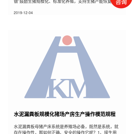
银”鼓励生猪规模化、标准化养殖，支持生猪产能恢复。目
前，辽宁省生猪稳产保供应工作出现可喜形势、疫情防控
形势保持稳定。当前，辽宁省养殖场（户）扩产补栏积极
2019-12-04
性较高，生猪产能呈现恢复态势。全省生猪与能繁母猪存
栏量从今年7月至10月均呈增长趋势，其中，生猪存栏量
月均增幅为4.9%；能繁母猪存栏量月均环比增长1.4个百
分点。面对处在高位的猪价，辽宁省加大财政资金扶
水泥漏粪板规模化猪场产房生产操作模范规程
水泥漏粪板母猪产床系统是养殖场必备，既然是系统，就
存在操作性，那如何正确、安全的操作它呢？1、接生用