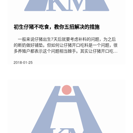
初生仔猪不吃食，教你五招解决的措施
一般来说仔猪出生7天后就要考虑补料的问题，为之后
的断奶做好铺垫。但如何让仔猪开口吃料是一个问题，很
多养殖户都表示这个问题相当棘手。其实让仔猪开口吃料
并不难，只要你能利用好仔猪的一些习性，掌握几点小技
巧，化被动为主动，让仔猪乖乖吃料轻而易举。下面就向
2018-01-25
大家说一说让仔猪吃料的五个小技巧，大家可以根据实际
情况择优而用。1、喂甜食几乎所有的哺乳动物幼崽都喜
爱甜食，仔猪也不例外，所以在补料时要选择香甜、清
脆、适口性好的饲料。这里推荐带甜味的胡萝卜、南瓜或
者炒熟的麦子