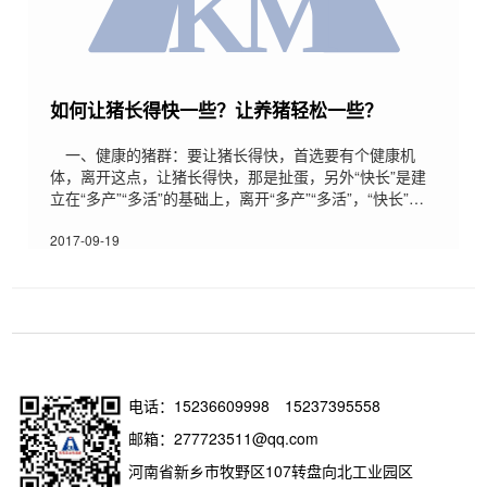
如何让猪长得快一些？让养猪轻松一些？
一、健康的猪群：要让猪长得快，首选要有个健康机
体，离开这点，让猪长得快，那是扯蛋，另外“快长”是建
立在“多产”“多活”的基础上，离开“多产”“多活”，“快长”也
只是扯蛋，这就说明母猪饲养管理有多么的重要，这里就
不螯述了。这就要求我们必须做好相关疫苗的免疫工作，
2017-09-19
做好各种抗应激工作，做好猪场多发病的预防工作。二、
适宜的环境条件高速生长的猪需要比较优越的环境条件，
包括：1.温度不适会影响猪采食量;2.湿度可通过对温度的
影响影响猪群;3.卫生条件差会增加疾病发生
电话：
15236609998
15237395558
邮箱：277723511@qq.com
河南省新乡市牧野区107转盘向北工业园区