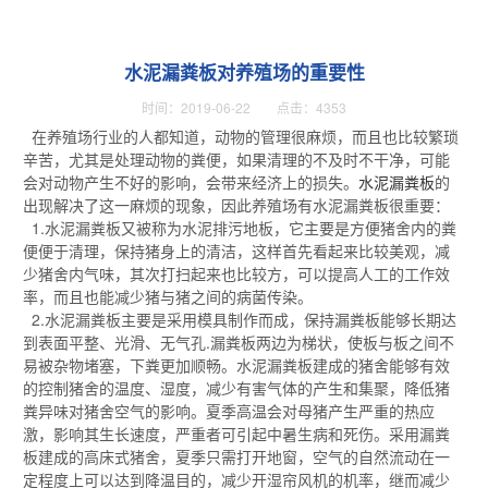
水泥漏粪板对养殖场的重要性
时间：2019-06-22 点击：4353
在养殖场行业的人都知道，动物的管理很麻烦，而且也比较繁琐
辛苦，尤其是处理动物的粪便，如果清理的不及时不干净，可能
会对动物产生不好的影响，会带来经济上的损失。
水泥漏粪板
的
出现解决了这一麻烦的现象，因此养殖场有水泥漏粪板很重要：
1.水泥漏粪板又被称为水泥排污地板，它主要是方便猪舍内的粪
便便于清理，保持猪身上的清洁，这样首先看起来比较美观，减
少猪舍内气味，其次打扫起来也比较方，可以提高人工的工作效
率，而且也能减少猪与猪之间的病菌传染。
2.水泥漏粪板主要是采用模具制作而成，保持漏粪板能够长期达
到表面平整、光滑、无气孔.漏粪板两边为梯状，使板与板之间不
易被杂物堵塞，下粪更加顺畅。水泥漏粪板建成的猪舍能够有效
的控制猪舍的温度、湿度，减少有害气体的产生和集聚，降低猪
粪异味对猪舍空气的影响。夏季高温会对母猪产生严重的热应
激，影响其生长速度，严重者可引起中暑生病和死伤。采用漏粪
板建成的高床式猪舍，夏季只需打开地窗，空气的自然流动在一
定程度上可以达到降温目的，减少开湿帘风机的机率，继而减少