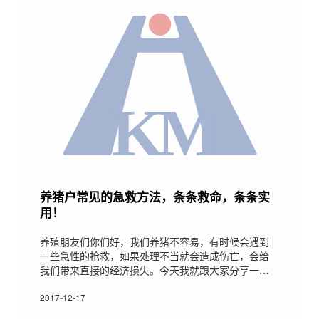
养猪户常见的急救方法，条条救命，条条实
用！
养殖朋友们你们好，我们养猪不容易，有时候会遇到
一些急性的抢救，如果处理不当就会造成伤亡，会给
我们带来直接的经济损失。今天我就跟大家分享一
下，我遇到急救是用的方法，希望可以帮助各位减少
损失，如果你对文章感兴趣可以关注本人，会有更多
2017-12-17
的养殖知识跟大家交流。1药物或者疫苗过敏如果猪出