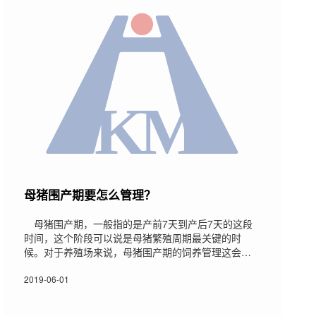
母猪围产期要怎么管理？
母猪围产期，一般指的是产前7天到产后7天的这段
时间，这个阶段可以说是母猪繁殖周期最关键的时
候。对于养殖场来说，母猪围产期的饲养管理这会直
接影响到后期的哺乳、发情和配种。如果想要让母猪
发挥出更好的生产性能以及培育出健康仔猪，那么就
2019-06-01
一定要重视母猪围产期的饲养管理。今天小编就带大
家一起来了解一下母猪围产期的饲养管理要点。1、围