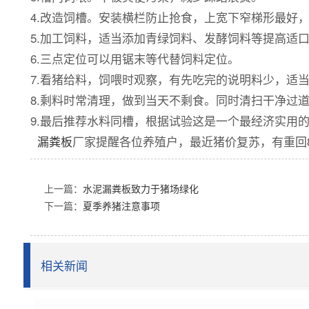
4.改造饲槽。安装横栏防止抢食，上宽下窄梯形最好
5.加工饲料，适当添加青绿饲料、发酵饲料等提高适
6.三点定位可以用锯末等代替饲料定位。
7.看猪给料，饲喂时观察，有先吃完的说明料少，适
8.剩料时常清理，做到当天不剩食。同时清扫干净过
9.最后推荐水料同槽，根据试验这是一个最经济实用
漏粪板
厂家提醒各位养殖户，最近猪价复苏，有重回
上一篇：
水泥漏粪板致力于猪场绿化
下一篇：
夏季养猪注意事项
相关新闻