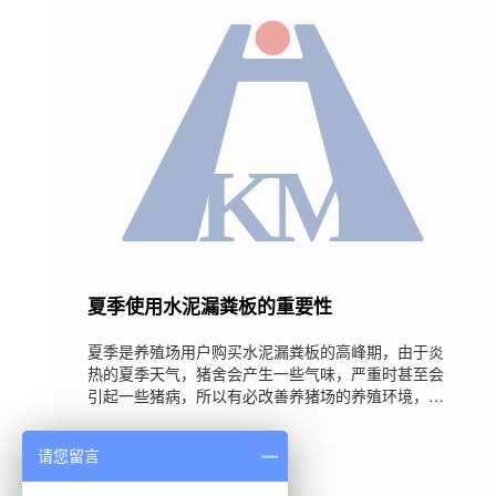
夏季使用水泥漏粪板的重要性
夏季是养殖场用户购买水泥漏粪板的高峰期，由于炎
热的夏季天气，猪舍会产生一些气味，严重时甚至会
引起一些猪病，所以有必改善养猪场的养殖环境，因
此夏季使用水泥漏粪板很重要，下面小编简单的和大
家分享一下夏季使用水泥漏粪板的重要性，希望对大
2019-08-26
请您留言
家有所帮助。 1. 卫生环境：养猪场使用猪粪板可以轻
松解决这些夏季养猪场的问题。首先，猪粪可以漏到