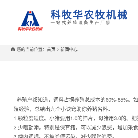
科牧华农牧机械
一站式养殖设备生产厂家
您的当前位置：
首页
>
新闻中心
养殖户都知道，饲料占据养殖总成本的60%-85%
殖经验，总结出九个小诀窍助你养猪省料。
1.颗粒度适度。小猪要用1.0的筛片，母猪用3.0的
2.少喂勤添。特别是保育猪，可以减少浪费，增加采
3.槽内饲喂。不被粪便污染，减少踩踏浪费。