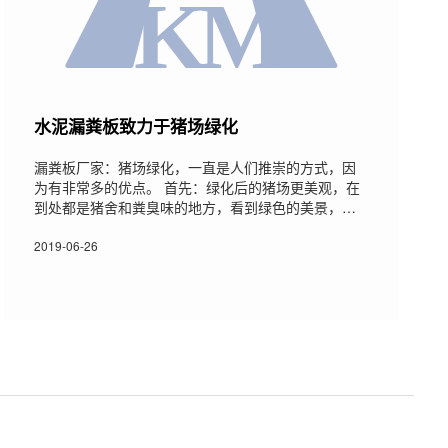
水泥漏粪板致力于猪场绿化
漏粪板厂家：猪场绿化，一直是人们推崇的方式，因
为有非常多的优点。 首先：绿化后的猪场更美观，在
到处都是猪舍和粪臭味的地方，看到绿色的美景，人
们的心情也会好一些。猪场绿化的优缺点有哪些？ 其
次：绿化可以使空气质量变好;因为绿色植物中有叶绿
2019-06-26
素，可以发生光合作用，将空气中的二氧化碳转化为
氧气，可以使空气环境得到改善。第三：如果将绿色
植物遮到猪舍前面或屋顶，还可以起到夏季降温作
用，因为强烈的太阳光先照射到这些绿色植物上面，
屋顶和墙壁吸收的热量就减少了，传到舍内的