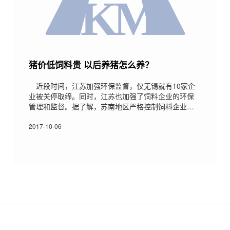
猪价低饲料贵 以后养猪怎么养？
近段时间，江苏加强环保监督，仅无锡就有10家企
业被关停取缔。同时，江苏也加强了饲料企业的环保
管理和监督。据了解，苏南地区严格控制饲料企业数
量，尤其是苏州等城市的饲料企业被强制关停拆迁，
这给饲料企业带来了不少影响。比如苏州海大在前几
2017-10-06
年已经关停迁出，而苏州通威今年也将会关停迁出，
饲料企业投建生产基地逐渐往苏北迁移。无锡10家企
业因环保问题被关停取缔省第二环保督察组进驻无锡
以来，无锡市接到省环境保护督察组转交办的环境信
访问题共402件，办结281件，其中责令立