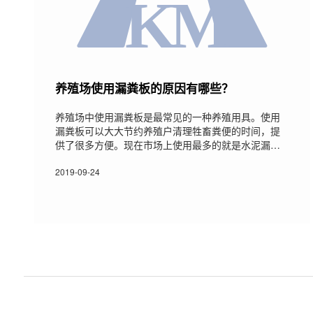
养殖场使用漏粪板的原因有哪些？
养殖场中使用漏粪板是最常见的一种养殖用具。使用
漏粪板可以大大节约养殖户清理牲畜粪便的时间，提
供了很多方便。现在市场上使用最多的就是水泥漏粪
板。以前的的养殖户在清理牲畜粪便时都是手工清
理，用铲子铲，用水桶装，非常的消耗时间和精力，
2019-09-24
而且并不能最大限度的改善牲畜的生长环境。除了这
些以外，还有哪些是养殖场使用水泥漏粪板的原因
呢？下面小编简单的和大家分享一下，希望对大家有
所帮助。 1，漏粪板价格便宜，漏粪板的使用也能大大
提高人工的工作效率。能够为企业节省成本，能够