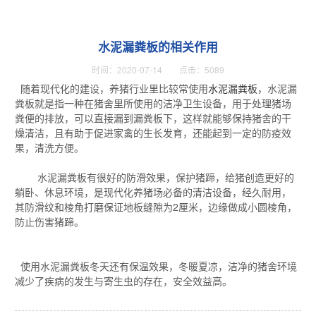
水泥漏粪板的相关作用
时间：2020-07-14 点击：5089
随着现代化的建设，养猪行业里比较常使用
水泥漏粪板
，水泥漏
粪板就是指一种在猪舍里所使用的洁净卫生设备，用于处理猪场
粪便的排放，可以直接漏到漏粪板下，这样就能够保持猪舍的干
燥清洁，且有助于促进家禽的生长发育，还能起到一定的防疫效
果，清洗方便。
水泥漏粪板有很好的防滑效果，保护猪蹄，给猪创造更好的
躺卧、休息环境，是现代化养猪场必备的清洁设备，经久耐用，
其防滑纹和棱角打磨保证地板缝隙为2厘米，边缘做成小圆棱角，
防止伤害猪蹄。
使用水泥漏粪板冬天还有保温效果，冬暖夏凉，洁净的猪舍环境
减少了疾病的发生与寄生虫的存在，安全效益高。