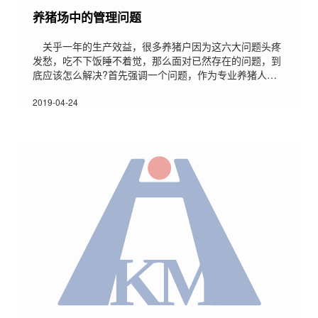
养猪场中的管理问题
关乎一年的生产效益，很多养猪户因为这六大问题头疼
发愁，吃不下饭睡不着觉，那么面对已然存在的问题，到
底应该怎么解决?首先强调一个问题，作为专业养猪人，
不要把注意力全部放在猪价上，猪价不是猪场能否赢利的
决定因素。很多人会说，你真是站着说话不腰疼，猪价跌
2019-04-24
了，靠什么挣钱?!我国每年消费生猪约六亿头，4900万
吨，如此大的市场为养猪户提供了巨大的生存空间，退一
万步说，即使因猪价大跌大部分猪场亏损的时候，也还有
部分猪场是赢利的。我们关心猪价是一回事，但一定要把
眼光看