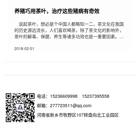
养猪巧用茶叶，治疗这些猪病有奇效
说起茶叶，想必是个中国人都略知一二，茶文化在我国
的历史源远流长，人们喜欢喝茶，除了茶文化的影响外，
茶叶的解毒、保健、养生等诸多功效也是一重要因素。其
实茶水不仅仅人能喝，同为哺乳动物的猪喝茶叶水也有很
多好处，近几年日本就流行一种用茶叶喂的猪，肉质好味
2018-02-01
道佳，具体怎们个好吃法因为本人也没吃过，所以不予评
价，但茶叶可以治疗多种猪病却是不争的事实。茶叶具有
解毒功效，能治的猪病主要为猪中毒，下面这几种常见的
猪中毒病症都可以用茶叶来解决：1、蓖麻中毒取茶叶、
白扁豆和干
电话：
15236609998
15237395558
邮箱：277723511@qq.com
河南省新乡市牧野区107转盘向北工业园区