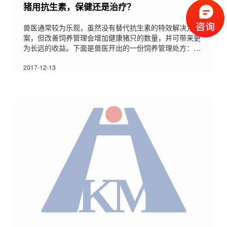
猪用抗生素，保健还是治疗？
兽医通常较为乐观，虽然没有替代抗生素的特效解决方
案，但改善饲养管理会增加健康猪只的数量，并可带来更
为长远的收益。下面是兽医开出的一份饲养管理处方：正
确免疫免疫可预防多种病原感染和疾病，且可节省猪场用
于治疗病猪的时间和劳动力。更重要的是，兽药公司还可
2017-12-13
提供专门针对特定菌株或毒株的疫苗。为使疫苗发挥效
力，养猪场需要正确进行免疫：在正确时间给予正确剂
量，将疫苗存储于阴凉区域，远离日光，并使用清洁注射
器。之前曾抽吸过抗生素的注射器会导致疫苗失效。全进
全出制采用全进全