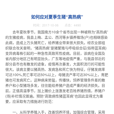
如何应对夏季生猪“高热病”
时间：2017-10-06 点击：4490
去年夏秋季节，我国南方10余个省市出现一种被称为“高热病”
的生猪疫病，我县上梅、孟公、西河等乡镇养殖场(户)也相继感染
此病，造成上万头猪死亡，给养猪业带来很大损失。经农业部组
织联合攻关查明，“猪高热病”是猪繁殖与呼吸综合征(俗称蓝耳病)
变异病毒株引起的一种急性高致死性疫病。目前，该病在全国及
省内部分地区己有明显抬头，广东等地疫情严重，与我县邻近的
部分县市也有散发的迹象，疫情再次暴发，大面积流行的可能性
很大。该病主要以猪高热、发病急和死亡快为特征，仔猪发病率
可达100%,死亡率可达50%以上，母猪流产率可达30%以上，育肥
猪也可发病死亡。这种病来势猛，传播快，饲养管理条件差的散
养户和小型猪场多发，往往能给养猪户造成严重的经济损失。目
前，正值高温季节，加上猪价上涨激发老百姓养猪热情，养猪户
(场)补栏情况普遍。预防“高致病性猪蓝耳病”也因此显得尤为重
要，应采取有力措施进行防范：
一、从科学养殖入手，改善饲养环境，加强综合管理，采用