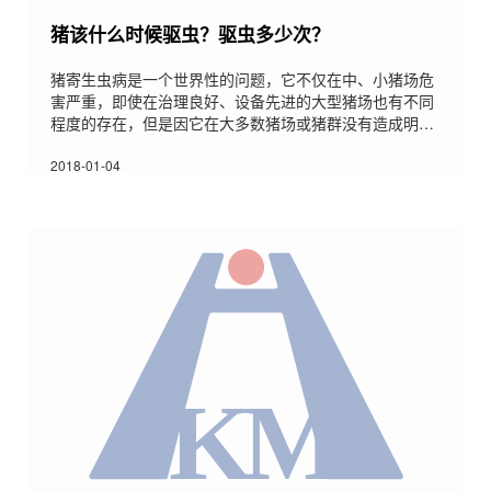
猪该什么时候驱虫？驱虫多少次？
猪寄生虫病是一个世界性的问题，它不仅在中、小猪场危
害严重，即使在治理良好、设备先进的大型猪场也有不同
程度的存在，但是因它在大多数猪场或猪群没有造成明显
大量的死亡，往往易被忽视，但群猪感染寄生虫的话不仅
会导致猪体重下降、饲料转化率低等问题，这种间接损失
2018-01-04
可能会占据经济效益的很大一部分。现在养殖逐渐进入微
利时代，猪场的利润把握必须要越来越严格，做好每一个
细节，才能最大的提高利润空间，所以猪场一定要做好寄
生虫的防疫工作。不同年龄、不同种类的猪驱虫的时间要
点有：1、