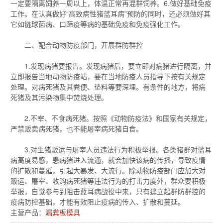
一定要隔离饲养一周以上，体温正常再混群饲养。6.做好基础免疫
工作。在认真做好“高致病性猪蓝耳病”预防的同时，还必须做好其
它如链球菌病、口蹄疫等病的基础免疫和免疫强化工作。
二、配合动物防疫部门，开展群防群控
1.发现病猪要报告。发现病猪后，要立即对病猪进行隔离，并
立即报告当地动物防疫站，要在当地防疫人员指导下按有关规定
处理。对病死猪及其粪便、垫料等要深埋。有条件的地方，将病
死猪及其污染物集中焚烧处理。
2.不宰、不食病死猪。按照《动物防疫法》和国家有关规定，
严禁贩卖病死猪，也不能屠宰病死猪自食。
3.对生猪贩运与屠宰人员违法行为积极举报。各类猪群对蓝耳
病高度易感，患病猪进入流通，就会加快该病的传播，导致疫情
的扩散和蔓延，引起大暴发、大流行。除动物防疫部门应加大对
贩运、屠宰、收购病死猪等违法行为的打击力度外，群众要积极
举报，自觉参与到阻击蓝耳病战役中来，只有建立起群防群控的
疫病防控基础，才能有效阻止疫病的传入、扩散和蔓延。
主营产品：
漏粪板模具