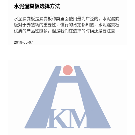
水泥漏粪板选择方法
水泥漏粪板是漏粪板种类里面使用最为广泛的，水泥漏粪
板对于养殖场的重要性，懂行的肯定都知道，水泥漏粪板
优质的产品性能多，但是我们在选择的时候还是要注意一
下细节，那么水泥漏粪板选择时要注意哪些细节呢？今天
和大家分享一下，希望对大家有所帮助。 在选择水泥漏粪
2019-05-07
板的时候要注意选择正规厂家购买，选择合适的尺寸。 水
泥漏粪地板应至少有10毫米的间隙，可以很大限度地保持
清洁，并对仔猪肢蹄不会造成伤害。 仔猪（哺乳期母猪）
和保育猪漏粪缝隙在1.6公分之间，这样既不