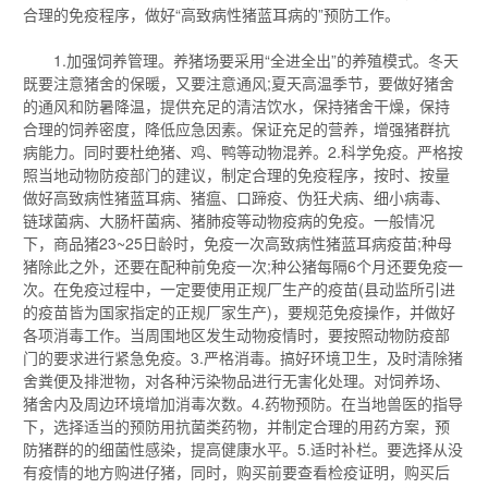
合理的免疫程序，做好“高致病性猪蓝耳病的”预防工作。
1.加强饲养管理。养猪场要采用“全进全出”的养殖模式。冬天
既要注意猪舍的保暖，又要注意通风;夏天高温季节，要做好猪舍
的通风和防暑降温，提供充足的清洁饮水，保持猪舍干燥，保持
合理的饲养密度，降低应急因素。保证充足的营养，增强猪群抗
病能力。同时要杜绝猪、鸡、鸭等动物混养。2.科学免疫。严格按
照当地动物防疫部门的建议，制定合理的免疫程序，按时、按量
做好高致病性猪蓝耳病、猪瘟、口蹄疫、伪狂犬病、细小病毒、
链球菌病、大肠杆菌病、猪肺疫等动物疫病的免疫。一般情况
下，商品猪23~25日龄时，免疫一次高致病性猪蓝耳病疫苗;种母
猪除此之外，还要在配种前免疫一次;种公猪每隔6个月还要免疫一
次。在免疫过程中，一定要使用正规厂生产的疫苗(县动监所引进
的疫苗皆为国家指定的正规厂家生产)，要规范免疫操作，并做好
各项消毒工作。当周围地区发生动物疫情时，要按照动物防疫部
门的要求进行紧急免疫。3.严格消毒。搞好环境卫生，及时清除猪
舍粪便及排泄物，对各种污染物品进行无害化处理。对饲养场、
猪舍内及周边环境增加消毒次数。4.药物预防。在当地兽医的指导
下，选择适当的预防用抗菌类药物，并制定合理的用药方案，预
防猪群的的细菌性感染，提高健康水平。5.适时补栏。要选择从没
有疫情的地方购进仔猪，同时，购买前要查看检疫证明，购买后