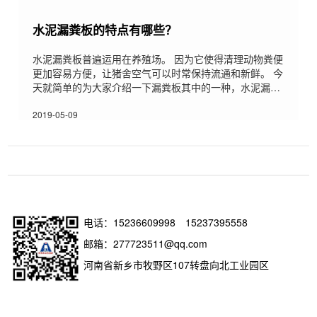
水泥漏粪板的特点有哪些？
水泥漏粪板普遍运用在养殖场。 因为它使得清理动物粪便
更加容易方便，让猪舍空气可以时常保持流通和新鲜。 今
天就简单的为大家介绍一下漏粪板其中的一种，水泥漏粪
板，它的特点都有哪些吧，希望对大家有所帮助。 1.质量
轻，耐腐蚀，温差小，高承重，易冲刷，安装运输搬运方
2019-05-09
便快捷 2.可用清洗机的高压水枪冲刷，浑然天成没有夹
缝，不容易藏污纳垢 3.漏粪板模具两侧有安装的卡槽，锯
齿状无缝衔接，安装以及拆卸很方便 4.在湿度较大的环境
下比木条，竹条，铸铁（易碎）材料耐用
电话：
15236609998
15237395558
邮箱：277723511@qq.com
河南省新乡市牧野区107转盘向北工业园区