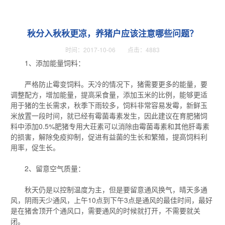
秋分入秋秋更凉，养猪户应该注意哪些问题？
时间：2017-10-06 点击：4883
1、添加能量饲料：
严格防止霉变饲料。天冷的情况下，猪需要更多的能量，要
调整配方，增加能量，提高采食量，添加玉米的比例，能够更适
用于猪的生长需求，秋季下雨较多，饲料非常容易发霉，新鲜玉
米放置一段时间，就已经有霉菌毒素发生，因此建议在育肥猪饲
料中添加0.5%肥猪专用大荘素可以消除由霉菌毒素和其他肝毒素
的损害，解除免疫抑制，促进有益菌的生长和繁殖，提高饲料利
用率，促生长。
2、留意空气质量：
秋天仍是以控制温度为主，但是要留意通风换气，晴天多通
风，阴雨天少通风，上午10点到下午3点是通风的最佳时间，最好
是在猪舍顶开个通风口，需要通风的时候就打开，不需要就关
闭。