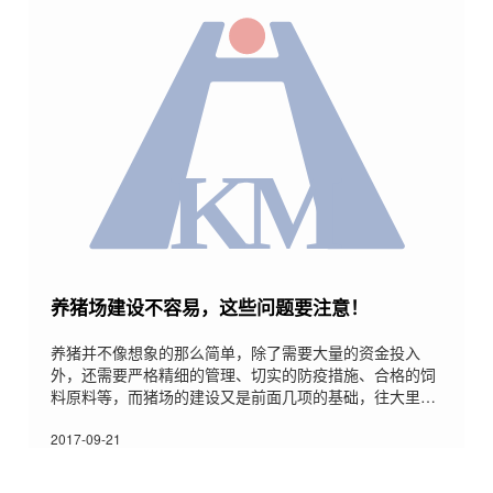
养猪场建设不容易，这些问题要注意！
养猪并不像想象的那么简单，除了需要大量的资金投入
外，还需要严格精细的管理、切实的防疫措施、合格的饲
料原料等，而猪场的建设又是前面几项的基础，往大里
说，猪场建设关系到猪场的成败，往小里说，又影响到养
猪的经济效益。本文简单介绍猪场建设存在的问题与解决
2017-09-21
方法。一、一味追求规模，缺乏通盘考虑(1)猪场建设要以
经济效益为中心，经济效益和社会效益并重，不是做摆