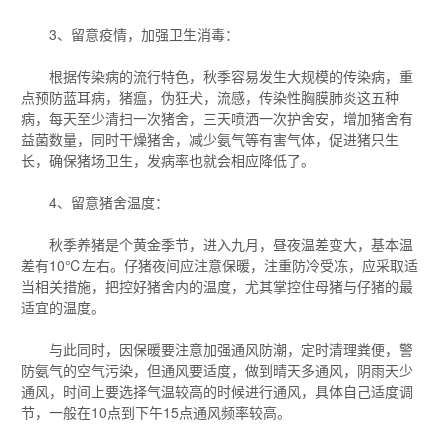
3、留意疫情，加强卫生消毒：
根据传染病的流行特色，秋季容易发生大规模的传染病，重
点预防蓝耳病，猪瘟，伪狂犬，流感，传染性胸膜肺炎这五种
病，每天至少清扫一次猪舍，三天喷洒一次护舍安，增加猪舍有
益菌数量，同时干燥猪舍，减少氨气等有害气体，促进猪只生
长，确保猪场卫生，发病率也就会相应降低了。
4、留意猪舍温度：
秋季养猪是个黄金季节，进入九月，昼夜温差变大，基本温
差有10℃左右。仔猪夜间应注意保暖，注重防冷受冻，应采取适
当相关措施，把控好猪舍内的温度，尤其掌控住母猪与仔猪的最
适宜的温度。
与此同时，因保暖要注意加强通风防潮，定时清理粪便，警
防氨气的空气污染，但通风要适度，做到晴天多通风，阴雨天少
通风，时间上要选择气温较高的时候进行通风，具体自己适度调
节，一般在10点到下午15点通风频率较高。