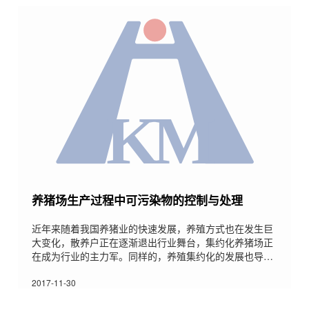
设、做样子的，要遵循实用的原则，将有限的资金投入到
最需要的地方。(2)要符合生物安全的规定，有利于疾病的
预防。既
养猪场生产过程中可污染物的控制与处理
近年来随着我国养猪业的快速发展，养殖方式也在发生巨
大变化，散养户正在逐渐退出行业舞台，集约化养猪场正
在成为行业的主力军。同样的，养殖集约化的发展也导致
了猪场污染物的集中化和局部污染强度的增加。研究表
明，每头成年猪平均日排放粪尿约为6kg，一个年出栏万
2017-11-30
头生猪的规模猪场每天粪尿排放量可达60t，污染物的处