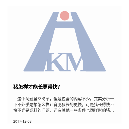
理难度可想而知，同时环保新政策的出台和执行力度对生
猪行业提出了更高的要求，给猪场带来了巨大的压力，许
多猪场(许多区域的所有猪场)均面临着生存危机。如果不
能有效
猪怎样才能长更得快？
这个问题虽然简单，但是包含的内容不少。其实分析一
下不外乎是想怎么样让育肥猪长的更快，可是猪长得快不
快不光是饲料的问题，还有其他一些条件也同样影响猪的
长势：我简单总结一下，就是：品种好，吃好，喝好，休
息好!猪想不长快都难。1、品种好：就是要饲养生长速度
2017-12-03
快的品种，即瘦肉率高的品种，目前国内生长速度比较快