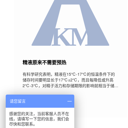
精液原来不需要预热
有科学研究表明，精液在15℃-17℃的恒温条件下的
储存时间要明显长于17℃±2℃，而且每降低或升高
2℃-3℃，对精子活力和存储期限的影响就相当于储存
时间增加1天，因此精液一般都是储存在17℃的恒温箱
内，以确保精子始终处于最佳状态。精液储存在
2017-11-30
请您留言
17℃，但母猪的体温38℃左右。低于母猪体温20℃
的精液进入母猪体内必将对母猪造成较大的应激。于
是有人就在人工授精之前先对精液进行预热，以期达
感谢您的关注，当前客服人员不在
线，请填写一下您的信息，我们会
到降低应激的目的。精液预热后再用有一个优点，但
尽快和您联系。
是却有几个缺点。优点：预热后精液