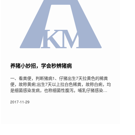
养猪小妙招，学会秒辨猪病
一、看粪便，判断猪病1、仔猪出生7天拉黄色的稀粪
便，故称黄痢;出生7天以上拉白色稀粪，故称白痢，均
是细菌感染发病，也称细菌性腹泻。哺乳仔猪感染
黄、白痢后基本不影响仔猪吃奶，但是掉膘厉害，生
长缓慢，最终消瘦、脱水衰竭而死亡。2、猪副伤寒(也
2017-11-29
成沙门氏菌)，病初拉黄色粥状稀粪、病中后期拉绿色
或黑色稀粉，最终胃肠溃疡、充血、皮肤败血而死
亡。3、回肠炎(也成慢性梭菌病)，病初拉灰色或灰黄
色粥状稀粪，病程5-7后拉黑色粪便，最终胃溃疡、肠
道坏死而死亡。4、慢性猪瘟、弓