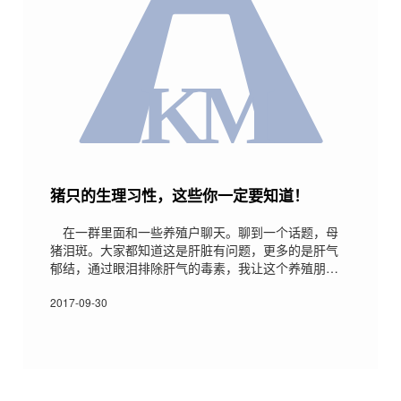
猪只的生理习性，这些你一定要知道！
在一群里面和一些养殖户聊天。聊到一个话题，母
猪泪斑。大家都知道这是肝脏有问题，更多的是肝气
郁结，通过眼泪排除肝气的毒素，我让这个养殖朋友
拍照片，这样更客观、更真实的反应问题。他说母猪
在睡觉，不想让猪群受到惊动，而且一天饲喂三顿。
2017-09-30
我问他猪的生理习性，他说不清楚。我很无语。曾经
有一个养猪高手说过一句话，要想喂好猪就要从猪的
角度考虑问题(说白了就是换位思考)，连猪的生理习性
都不清楚，怎样喂好猪?这里简单说说我对猪的生理习
性的了解，希望对广大养殖朋友有用：01、