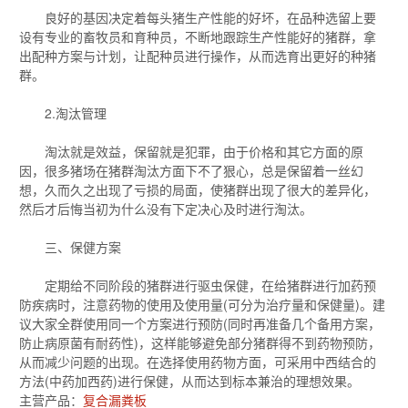
良好的基因决定着每头猪生产性能的好坏，在品种选留上要
设有专业的畜牧员和育种员，不断地跟踪生产性能好的猪群，拿
出配种方案与计划，让配种员进行操作，从而选育出更好的种猪
群。
2.淘汰管理
淘汰就是效益，保留就是犯罪，由于价格和其它方面的原
因，很多猪场在猪群淘汰方面下不了狠心，总是保留着一丝幻
想，久而久之出现了亏损的局面，使猪群出现了很大的差异化，
然后才后悔当初为什么没有下定决心及时进行淘汰。
三、保健方案
定期给不同阶段的猪群进行驱虫保健，在给猪群进行加药预
防疾病时，注意药物的使用及使用量(可分为治疗量和保健量)。建
议大家全群使用同一个方案进行预防(同时再准备几个备用方案，
防止病原菌有耐药性)，这样能够避免部分猪群得不到药物预防，
从而减少问题的出现。在选择使用药物方面，可采用中西结合的
方法(中药加西药)进行保健，从而达到标本兼治的理想效果。
主营产品：
复合漏粪板