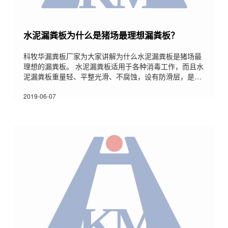
水泥漏粪板为什么是猪场最理想漏粪板？
科牧华漏粪板厂家为大家讲解为什么水泥漏粪板是猪场最
理想的漏粪板。 水泥漏粪板适用于各种消毒工作，而且水
泥漏粪板重量轻、平整光滑、不腐蚀，设有防滑层，是未
来猪场最理想的漏缝地板。水泥漏粪板能够大大减少水的
消耗，计算比同样大小的传统畜牧业栏舍地板结构，能够
2019-06-07
节约一半的水。使用水泥漏粪板可以使地板保持连续干
燥，也就是说在同一时间，几乎不会留下任何残余的废
物，从而大大减少臭味和苍蝇繁殖的可能性。当你选择水
泥漏粪板的时候，先了解一下它们的优势，找到适合自己
生产所需的