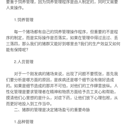
要重于饲养管理，因为饲养管理程序是由人制定的，同时又需要
人来操作。
1.饲养管理
每一个猪场都有自己的饲养管理操作程序，但重要的不是程
序的制定，而是实际操作是否落实，如果在管理中得过且过、丢
三落四，那么我们的猪群又能好到哪里去?我们的生产效益又如何
能有保障呢?
2.人员管理
对于一个刚发病的猪场来说，出现了问题不要慌张，首先我
们要分析是哪方面的原因，是疾病还是哪个细节没有做好造成
的。如果是细节造成的那并不可怕，对他们的工作肆意放纵。人
性化管理是要求管理者在精神和物质方面给予员工关心和帮助，
摸清他们心里想的是什么，对症下药，让他们放下心理包袱，从
而更好地投入到工作当中。
二、猪群的管理是决定猪场盈亏的重要命脉
1.品种管理