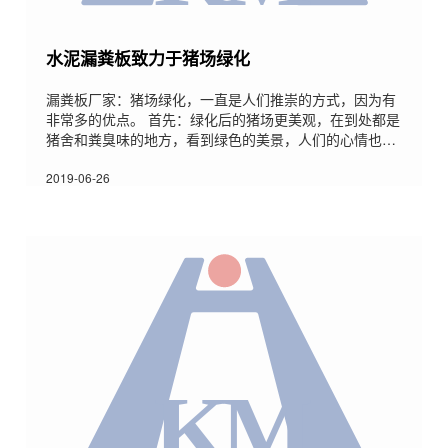
水泥漏粪板致力于猪场绿化
漏粪板厂家：猪场绿化，一直是人们推崇的方式，因为有
非常多的优点。 首先：绿化后的猪场更美观，在到处都是
猪舍和粪臭味的地方，看到绿色的美景，人们的心情也会
好一些。猪场绿化的优缺点有哪些？ 其次：绿化可以使空
气质量变好;因为绿色植物中有叶绿素，可以发生光合作
2019-06-26
用，将空气中的二氧化碳转化为氧气，可以使空气环境得
到改善。第三：如果将绿色植物遮到猪舍前面或屋顶，还
可以起到夏季降温作用，因为强烈的太阳光先照射到这些
绿色植物上面，屋顶和墙壁吸收的热量就减少了，传到舍
内的