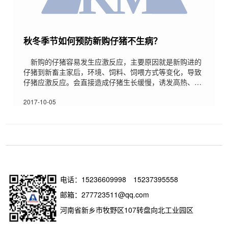
秋冬季节如何预防新购仔猪不生病？
新购的仔猪容易发生应激反应，主要原因就是新购进的
仔猪到新畜主家后，环境、饲料、饲喂方式等变化，导致
仔猪应激反应。会直接造成仔猪生长缓慢，诱发高热、便
秘、下痢等疾病，重者会引起死亡。尤其是在秋季，仔猪
应激反应加上天气比较凉，会给广大养殖户直接造成损
2017-10-05
失。怎么防治新购仔猪不生病，其中有很多重要事项需要
关注，具体如下：秋冬季节如何预防新购仔猪不生病？
一、环境消毒，提前做好猪舍消毒是基础猪舍消毒是养猪
过程中一个必不可少的程序，在预备购进仔猪前，应先将
栏舍清扫干净，
电话：
15236609998
15237395558
邮箱：277723511@qq.com
河南省新乡市牧野区107转盘向北工业园区