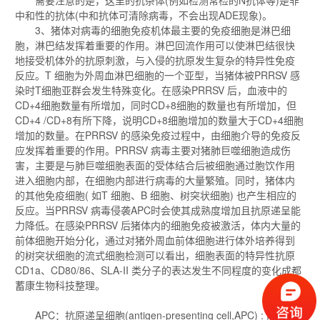
需要注意的是，这里的抗杂体(例如检测常检的N抗体等)是非
中和性的抗体(中和抗体可清除病毒，不会出现ADE现象)。
3、猪体对病毒的细胞免疫机体最主要的免疫细胞是淋巴细
胞，淋巴结发挥着重要的作用。淋巴回流作用可以使淋巴结很快
地接受机体外的抗原刺激，与入侵的抗原发生复杂的特异性免疫
反应。T 细胞为外周血淋巴细胞的一个亚型，当猪体被PRRSV 感
染时T细胞亚群会发生特殊变化。在感染PRRSV 后，血液中的
CD+4细胞数量有所增加，同时CD+8细胞的数量也有所增加，但
CD+4 /CD+8有所下降，说明CD+8细胞增加的数量大于CD+4细胞
增加的数量。在PRRSV 的感染免疫过程中，由细胞介导的免疫反
应发挥着重要的作用。PRRSV 病毒主要对猪肺巨噬细胞造成伤
害，主要是与肺巨噬细胞表面的受体结合后被细胞通过胞饮作用
进入细胞内部，在细胞内部进行病毒的大量繁殖。同时，猪体内
的其他免疫细胞( 如T 细胞、B 细胞、树突状细胞) 也产生相应的
反应。当PRRSV 病毒侵袭APC时会使其成熟度增加且抗原递呈能
力降低。在感染PRRSV 后猪体内的细胞免疫被激活，体内大量的
前体细胞开始分化，通过对猪外周血前体细胞进行体外培养得到
的树突状细胞的流式细胞检测可以看出，细胞表面的特异性抗原
CD1a、CD80/86、SLA-II 类分子的表达发生不同程度的变化成都
蓄康生物科技整理。
APC：抗原递呈细胞(antigen-presenting cell,APC) : 能摄