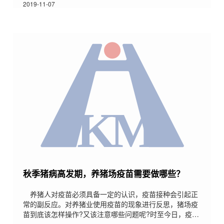
单的和大家分享一下水泥漏粪板的安装流程及要求，希望
2019-11-07
对大家有所帮助。1．粪沟的验收：安装水泥漏粪板前先
对粪沟进行验收，粪沟验收合格后再进行漏缝板安装。
2．弹线：根据板的长度，在粪池池顶（或找平层）弹出
安装位置线（每10米一个点），该线是水泥漏粪板安装边
线，也是完
秋季猪病高发期，养猪场疫苗需要做哪些？
养猪人对疫苗必须具备一定的认识，疫苗接种会引起正
常的副反应。对养猪业使用疫苗的现象进行反思，猪场疫
苗到底该怎样操作?又该注意哪些问题呢?时至今日，疫病