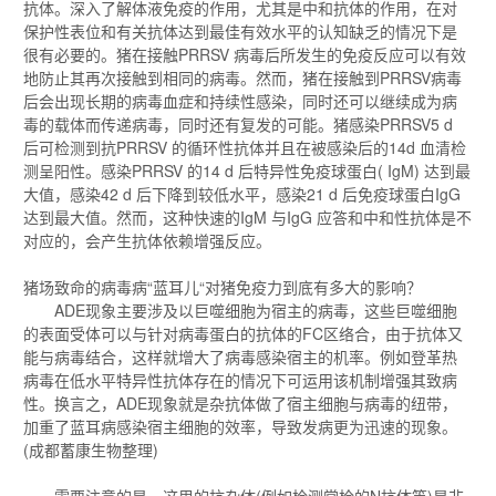
抗体。深入了解体液免疫的作用，尤其是中和抗体的作用，在对
保护性表位和有关抗体达到最佳有效水平的认知缺乏的情况下是
很有必要的。猪在接触PRRSV 病毒后所发生的免疫反应可以有效
地防止其再次接触到相同的病毒。然而，猪在接触到PRRSV病毒
后会出现长期的病毒血症和持续性感染，同时还可以继续成为病
毒的载体而传递病毒，同时还有复发的可能。猪感染PRRSV5 d
后可检测到抗PRRSV 的循环性抗体并且在被感染后的14d 血清检
测呈阳性。感染PRRSV 的14 d 后特异性免疫球蛋白( IgM) 达到最
大值，感染42 d 后下降到较低水平，感染21 d 后免疫球蛋白IgG
达到最大值。然而，这种快速的IgM 与IgG 应答和中和性抗体是不
对应的，会产生抗体依赖增强反应。
猪场致命的病毒病“蓝耳儿“对猪免疫力到底有多大的影响？
ADE现象主要涉及以巨噬细胞为宿主的病毒，这些巨噬细胞
的表面受体可以与针对病毒蛋白的抗体的FC区络合，由于抗体又
能与病毒结合，这样就增大了病毒感染宿主的机率。例如登革热
病毒在低水平特异性抗体存在的情况下可运用该机制增强其致病
性。换言之，ADE现象就是杂抗体做了宿主细胞与病毒的纽带，
加重了蓝耳病感染宿主细胞的效率，导致发病更为迅速的现象。
(成都蓄康生物整理)