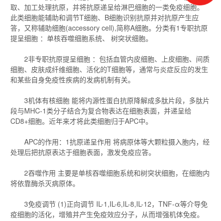
取、加工处理抗原，并将抗原递呈给淋巴细胞的一类免疫细胞。
此类细胞能辅助和调节T细胞、B细胞识别抗原并对抗原产生应
答，又称辅助细胞(accessory cell),简称A细胞。分类有1专职抗原
提呈细胞 ：单核吞噬细胞系统、 树突状细胞。
2非专职抗原提呈细胞 ：包括血管内皮细胞、上皮细胞、间质
细胞、皮肤成纤维细胞、活化的T细胞等，通常与炎症反应的发生
和某些自身免疫性疾病的发病机制有关。
3机体有核细胞 能将内源性蛋白抗原降解成多肽片段，多肽片
段与MHC-1类分子结合为复合物表达在细胞表面，并递呈给
CD8+细胞。近年来才将此类细胞归于APC中。
APC的作用：1抗原递呈作用 将病原体等大颗粒摄入胞内，经
处理后把抗原表达于细胞表面，激发免疫应答。
2吞噬作用 主要是单核吞噬细胞系统和树突状细胞，在细胞内
将依靠酶杀灭病原体。
3免疫调节 (1)正向调节 IL-1,IL-6,IL-8,IL-12，TNF-α等介导免
疫细胞的活化，增殖并产生免疫效应分子，从而增强机体免疫。