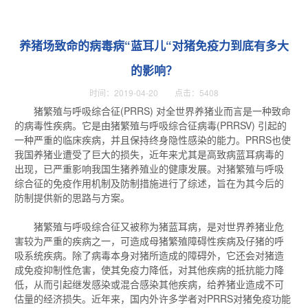
养猪场致命的病毒病“蓝耳儿“对猪免疫力到底有多大
的影响？
时间：2019-04-20 点击：5408
猪繁殖与呼吸综合征(PRRS) 对全世界养猪业而言是一种致命
的病毒性疾病。它是由猪繁殖与呼吸综合征病毒(PRRSV) 引起的
一种严重的临床疾病，并且保持终身隐性感染的能力。PRRS也使
我国养猪业遭受了巨大的损失，近年来尤其是高致病蓝耳病毒的
出现，已严重影响我国生猪养殖业的健康发展。对猪繁殖与呼吸
综合征的免疫作用机制及防制措施进行了综述，旨在为其今后的
防制提供新的思路与方案。
猪繁殖与呼吸综合征又被称为猪蓝耳病，是对世界养猪业危
害较为严重的疾病之一，可造成母猪繁殖障碍性疾病及仔猪的呼
吸系统疾病。除了病毒本身对猪所造成的障碍外，它还会对猪造
成免疫抑制性危害，使其免疫力降低，对其他疾病的抵抗能力降
低，从而引起继发感染或混合感染其他疾病，给养猪业造成不可
估量的经济损失。近年来，国内外许多学者对PRRS对猪免疫功能