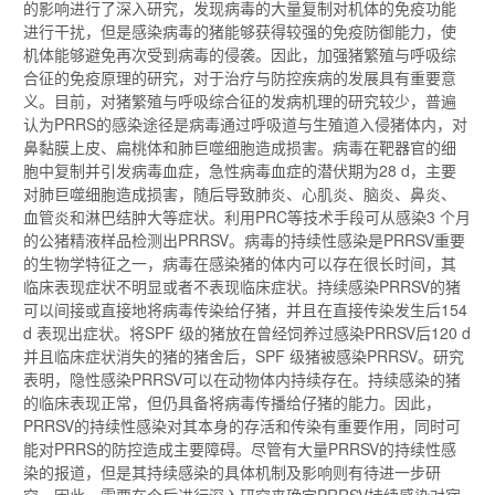
的影响进行了深入研究，发现病毒的大量复制对机体的免疫功能
进行干扰，但是感染病毒的猪能够获得较强的免疫防御能力，使
机体能够避免再次受到病毒的侵袭。因此，加强猪繁殖与呼吸综
合征的免疫原理的研究，对于治疗与防控疾病的发展具有重要意
义。目前，对猪繁殖与呼吸综合征的发病机理的研究较少，普遍
认为PRRS的感染途径是病毒通过呼吸道与生殖道入侵猪体内，对
鼻黏膜上皮、扁桃体和肺巨噬细胞造成损害。病毒在靶器官的细
胞中复制并引发病毒血症，急性病毒血症的潜伏期为28 d，主要
对肺巨噬细胞造成损害，随后导致肺炎、心肌炎、脑炎、鼻炎、
血管炎和淋巴结肿大等症状。利用PRC等技术手段可从感染3 个月
的公猪精液样品检测出PRRSV。病毒的持续性感染是PRRSV重要
的生物学特征之一，病毒在感染猪的体内可以存在很长时间，其
临床表现症状不明显或者不表现临床症状。持续感染PRRSV的猪
可以间接或直接地将病毒传染给仔猪，并且在直接传染发生后154
d 表现出症状。将SPF 级的猪放在曾经饲养过感染PRRSV后120 d
并且临床症状消失的猪的猪舍后，SPF 级猪被感染PRRSV。研究
表明，隐性感染PRRSV可以在动物体内持续存在。持续感染的猪
的临床表现正常，但仍具备将病毒传播给仔猪的能力。因此，
PRRSV的持续性感染对其本身的存活和传染有重要作用，同时可
能对PRRS的防控造成主要障碍。尽管有大量PRRSV的持续性感
染的报道，但是其持续感染的具体机制及影响则有待进一步研