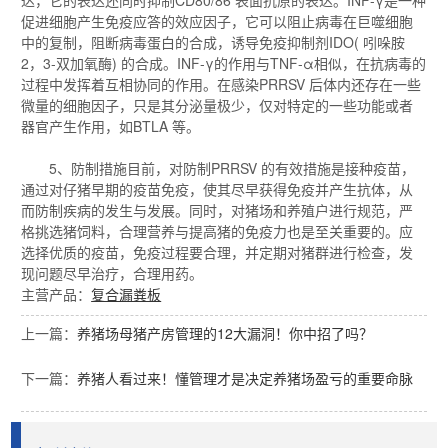
达，它的表达还同时抑制CD80/86 表面抗原的表达。INF-γ是一种
促进细胞产生免疫应答的效应因子，它可以阻止病毒在巨噬细胞
中的复制，阻断病毒蛋白的合成，诱导免疫抑制剂IDO( 吲哚胺
2，3-双加氧酶) 的合成。INF-γ的作用与TNF-α相似，在抗病毒的
过程中发挥着互相协同的作用。在感染PRRSV 后体内还存在一些
微量的细胞因子，只是其分泌量极少，仅对特定的一些功能或者
器官产生作用，如BTLA 等。
5、防制措施目前，对防制PRRSV 的有效措施是接种疫苗，
通过对仔猪早期的疫苗免疫，使其尽早获得免疫并产生抗体，从
而防制疾病的发生与发展。同时，对猪场和养殖户进行规范，严
格挑选猪饲料，合理营养与提高猪的免疫力也是至关重要的。应
选择优质的疫苗，免疫过程要合理，并定期对猪群进行检查，发
现问题尽早治疗，合理用药。
主营产品：
复合漏粪板
上一篇：
养猪场母猪产房管理的12大漏洞！你中招了吗？
下一篇：
养猪人看过来！懂管理才是决定养猪场盈亏的重要命脉