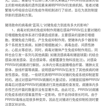
究。因此，需要在今后进行深入研究来确定PRRSV持续感染对宿
主的影响和病毒的遗传因素来阐明PRRSV的发病机制。笔者对猪
繁殖与呼吸综合征的免疫作用机制进行了综述，旨在为其防制提
供新的思路和方案。
猪场致命的病毒病“蓝耳儿“对猪免疫力到底有多大的影响？
1、病毒对机体的免疫抑制作用猪在感染PRRSV后主要对猪的
巨噬细胞免疫体系进行侵袭造成损害，主要感染的是肺巨噬细
胞，使猪免疫力降低，产生免疫抑制作用，使猪体内多个器官和
多个系统发生疾病，如肺巨噬细胞减少、病毒血症、间质性肺
炎、心肌炎等症状。同时，病毒对猪体产生免疫抑制作用后，同
样也会引发一系列与其他病菌( 如猪流感病毒和猪链球菌) 的结合
感染(继发感染、混合感染等，成都蓄康生物科技批注)。对感染
PRRSV的病猪进行解剖，从体内分离出副猪嗜血杆菌、猪肺炎支
原体、放线杆菌等病菌，说明感染PRRSV后发生了其他疾病的继
发性感染。但是，一些研究表明PRRSV对猪的免疫系统抑制是暂
时的。通过对感染PRRSV病猪的大量试验，对猪提前接种PRRSV
病毒后对感染PRRSV的病猪进行其他病菌检查发现，病猪体内多
杀性巴氏杆菌的数量并没有显著升高。由此可见，PRRSV对病猪
的免疫系统的侵害虽然有一定影响，但不会持续很长时间。由于
PRRSV毒株出现很多种变异，因此在对猪进行免疫抑制检测时要
注意区别对待。