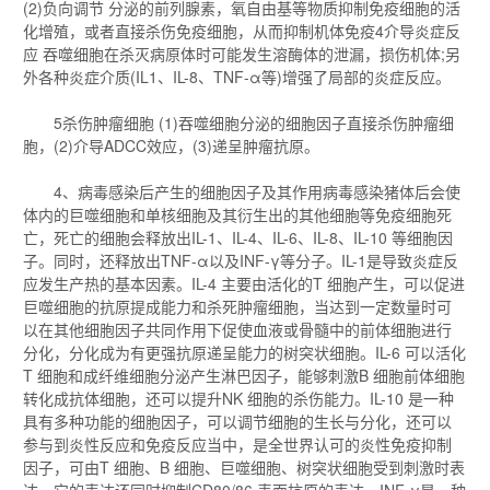
(2)负向调节 分泌的前列腺素，氧自由基等物质抑制免疫细胞的活
化增殖，或者直接杀伤免疫细胞，从而抑制机体免疫4介导炎症反
应 吞噬细胞在杀灭病原体时可能发生溶酶体的泄漏，损伤机体;另
外各种炎症介质(IL1、IL-8、TNF-α等)增强了局部的炎症反应。
5杀伤肿瘤细胞 (1)吞噬细胞分泌的细胞因子直接杀伤肿瘤细
胞，(2)介导ADCC效应，(3)递呈肿瘤抗原。
4、病毒感染后产生的细胞因子及其作用病毒感染猪体后会使
体内的巨噬细胞和单核细胞及其衍生出的其他细胞等免疫细胞死
亡，死亡的细胞会释放出IL-1、IL-4、IL-6、IL-8、IL-10 等细胞因
子。同时，还释放出TNF-α以及INF-γ等分子。IL-1是导致炎症反
应发生产热的基本因素。IL-4 主要由活化的T 细胞产生，可以促进
巨噬细胞的抗原提成能力和杀死肿瘤细胞，当达到一定数量时可
以在其他细胞因子共同作用下促使血液或骨髓中的前体细胞进行
分化，分化成为有更强抗原递呈能力的树突状细胞。IL-6 可以活化
T 细胞和成纤维细胞分泌产生淋巴因子，能够刺激B 细胞前体细胞
转化成抗体细胞，还可以提升NK 细胞的杀伤能力。IL-10 是一种
具有多种功能的细胞因子，可以调节细胞的生长与分化，还可以
参与到炎性反应和免疫反应当中，是全世界认可的炎性免疫抑制
因子，可由T 细胞、B 细胞、巨噬细胞、树突状细胞受到刺激时表