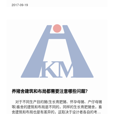
仍然是制约我国畜牧业发展的重要原因，而猪肉作为我国
第一大畜牧消费品，疫病的控制更是全国各猪场的重中之
2017-09-19
重。在疫病的防控工作中，猪场疫苗的使用更是极为讲究
的一门学问。养猪人对疫苗必须具备的认识疫苗接种，我
们只能把它看作是一种权宜之计，而不能把疫苗看成是包
治百病的灵丹妙药，必须彻底改变用疫苗来治疗疾病的做
法。在集
养猪舍建筑和布局都需要注意哪些问题？
对于不同生产目的猪(生长育肥猪、怀孕母猪、产仔母猪
等)畜舍的建筑和布局是不同的，同样的生长育肥猪舍，畜
舍建筑和布局也是有差异的，这取决于设计者各自的考