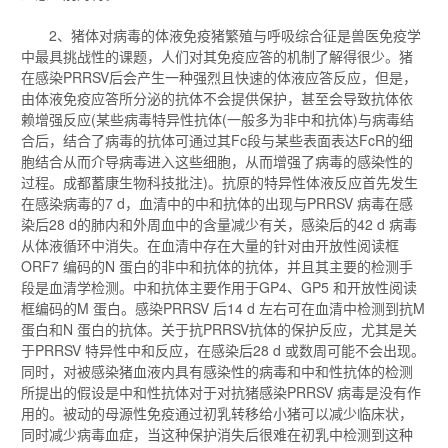
2、猪体对病毒的体液免疫猪繁殖与呼吸综合征是兽医免疫学
中最具挑战性的课题，人们对其免疫应答的机制了解得很少。猪
在感染PRRSV后会产生一种强烈且快速的体液应答反应，但是，
由体液免疫应答所分泌的抗体不会提供保护，甚至会导致抗体依
赖增强反应(某些病毒特异性抗体(一般多为非中和抗体)与病毒结
合后，结合了病毒的抗体可通过其Fc段与某些表面表达FcR的细
胞结合从而介导病毒进入这些细胞，从而增强了病毒的感染性的
过程。成都蓄康生物科技批注)。抗原的特异性体液反应首先发生
在感染病毒的7 d，血清中的中和抗体的出现与PRRSV 病毒在感
染后28 d的肺内和外周血中的含量减少有关，感染后的42 d 病毒
从体液循环中消失。在血清中存在大量的针对由开放性阅读框
ORF7 编码的N 蛋白的非中和抗体的抗体，并且其主要的检测手
段是血清学检测。中和抗体主要作用于GP4、GP5 和开放性阅读
框编码的M 蛋白。感染PRRSV 后14 d 左右可在血清中检测到抗M
蛋白和N 蛋白的抗体。关于抗PRRSV抗体的保护反应，尤其是关
于PRRSV 特异性中和反应，在感染后28 d 或数周可能不会出现。
同时，对被感染猪血液内具有感染性的病毒和中和性抗体的检测
所提出的假设是中和性抗体对于对抗猪感染PRRSV 病毒是没有作
用的。被动的母源性免疫通过初乳转移给小猪可以减少临床状，
同时减少病毒血症，当这种保护消失后很难在初乳中检测到这种