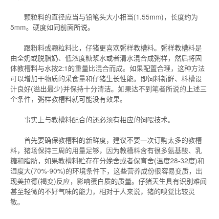
颗粒料的直径应当与铅笔头大小相当(1.55mm)，长度约为
5mm。硬度如同前面所说。
跟粉料或颗粒料比，仔猪更喜欢粥样教槽料。粥样教槽料是
由全奶或脱脂奶、低浓度糖浆水或者清水混合成粥样，然后将固
体教槽料与水按2:1的重量比混合而成。如果配置合理，这种方法
可以增加干物质的采食量和仔猪生长性能。即饲料新鲜、料槽设
计良好(溢出最少)并保持十分清洁。如果达不到笔者所说的上述三
个条件，粥样教槽料就可能没有效果。
事实上与教槽料配合的还必须有相应的饲喂技术。
首先要确保教槽料的新鲜度，建议不要一次订购太多的教槽
料，猪场保持三周的用量足够，因为教槽料含有很多氨基酸、乳
糖和脂肪，如果教槽料贮存在分娩舍或者保育舍(温度28-32度)和
湿度大(70%-90%)的环境条件下，这些营养成份很容易变质，出
现美拉德(褐变)反应，影响蛋白质的质量。仔猪天生具有识别难闻
甚至轻微的不好气味的能力，相对于人来说，猪的嗅觉比较灵
敏。