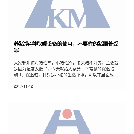
养猪场4种取暖设备的使用，不要你的猪跟着受
罪
大家都知道母猪怕热，小猪怕冷，冬天猪不好养，主要就
是因为温度太低了，今天就给大家分享下常见的保温措
施;1、保温箱，针对是小猪的生活环境，可以在里面放保
温灯，然后小环境温度比较高;但是与外边产房温差不应该
太大，容易造成小猪的拉稀;保育猪2、热风炉，比普通的
2017-11-12
烧煤的炉子要好些，一般300头肥猪，每天烧煤100-150
斤温度就足够使用了;产床3、地暖，现在不少养猪的都用
地暖了，猪圈前边一部分是地暖，后边半部分是漏粪板，
效果也确实可以;4、然后就是外部保温，一般要用