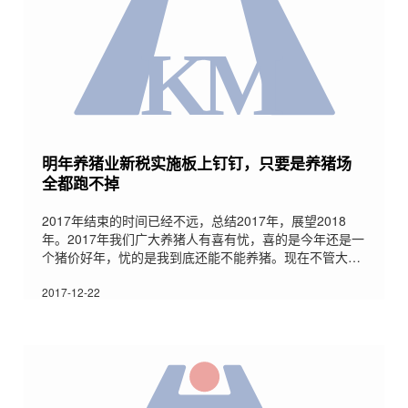
明年养猪业新税实施板上钉钉，只要是养猪场
全都跑不掉
2017年结束的时间已经不远，总结2017年，展望2018
年。2017年我们广大养猪人有喜有忧，喜的是今年还是一
个猪价好年，忧的是我到底还能不能养猪。现在不管大场
还是小场，大家同样面临一个问题“环保税”。2018养猪业
的这个新税费来临，只要是猪场全都跑不掉始于2016年，
2017-12-22
环保大棒压下，顿时让我们广大养猪场的老板压力山大，
早几年的迅猛而又粗放式的发展，造成了养猪业基础设施
的落后，作为养猪人对环保问题认识也不足，甚至都抱有
侥幸心理，没有人理就偷排，使得养猪业成