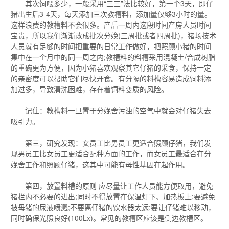
其次饲喂多少，一般采用“三三”法比较好，第一个3天，即仔
猪出生后3-4天，每天添加三次教槽料，添加量仅够3小时的量。
这样浪费的教槽料不会很多。产后一周内这段时间产房人员时间
宝贵，所以我们渐渐改成批次分娩(三周批或者四周批)，猪场技术
人员就有足够的时间把重要的日常工作做好，把照顾小猪的时间
集中在一个月中的同一周之内;教槽料的料槽采用混凝土/合成树脂
的重碗更为方便，因为小猪喜欢观察其它仔猪的采食，保持一定
的亲密度可以帮助它们尽快开食。有分隔的料槽容易造成饲料添
加过多，导致清洗困难，存在着饲料变质的风险。
记住：教槽料一旦置于分娩舍污浊的空气中就会对仔猪失去
吸引力。
第三，研究发现：女员工比男员工更适合照顾仔猪，我们发
现男员工比女员工更适合配种方面的工作，而女员工最适合在分
娩舍工作和照顾仔猪，这其中可能有母性基因在起作用。
第四，放置料槽的原则 应尽量让工作人员能方便取用，避免
猪栏内不必要的进出;同时不得放置在保温灯下、加热板上;要避免
被母猪的尿液喷溅;不要离仔猪的饮水器太远;要让仔猪难以移动，
同时确保光照良好(100Lx)。常见的教槽区应该是侧边教槽区。