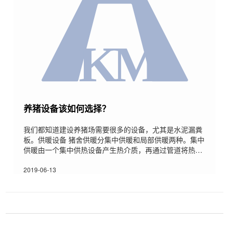
养猪设备该如何选择？
我们都知道建设养猪场需要很多的设备，尤其是水泥漏粪
板。供暖设备 猪舍供暖分集中供暖和局部供暖两种。集中
供暖由一个集中供热设备产生热介质，再通过管道将热介
质输送到猪舍内的散热器。局部供暖有热水加热地板、电
热板、红外灯等。 通风设备适合猪场使用的通风机多为大
2019-06-13
直径、低速、小功率的通风机。这种风机通风量大、噪音
低、耗电少、耐用。通风换气要注意以下几个问题：(1)避
免风机通风短路，切不可把风机设置在墙上，下边即是通
门，使气流形成短路;(2)如果采用单侧排风，应两侧相