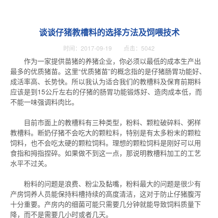
谈谈仔猪教槽料的选择方法及饲喂技术
时间：2017-09-19 点击：5042
作为一家提供苗猪的养猪企业，你必须以最低的成本生产出
最多的优质猪苗。这里“优质猪苗”的概念指的是仔猪肠胃功能好、
成活率高、长势快。所以我认为适合我们的教槽料及保育前期料
应该是到15公斤左右的仔猪的肠胃功能锻炼好、造肉成本低，而
不能一味强调料肉比。
目前市面上的教槽料有三种类型，粉料、颗粒破碎料、粥样
教槽料。断奶仔猪不会吃大的颗粒料，特别是有太多粉末的颗粒
饲料，也不会吃太硬的颗粒饲料。理想的颗粒饲料是刚好可以用
食指和拇指捏碎。如果做不到这一点，那说明教槽料加工的工艺
水平不过关。
粉料的问题是浪费、粉尘及黏嘴，粉料最大的问题是很少有
产房饲养人员能保持料槽持续的高度清洁，这对于防止仔猪腹泻
十分重要。产房内的细菌可能只需要几分钟就能导致饲料质量下
降，而不是需要几小时或者几天。