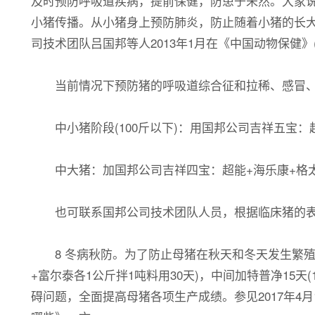
及时预防呼吸道疾病，提前保健，防患于未然。大家
小猪传播。从小猪身上预防肺炎，防止随着小猪的长
司技术团队吕国邦等人2013年1月在《中国动物保健
当前情况下预防猪的呼吸道综合征和拉稀、感冒、
中小猪阶段(100斤以下)：用国邦公司吉祥五宝：超
中大猪：加国邦公司吉祥四宝：超能+海乐康+格太妙
也可联系国邦公司技术团队人员，根据临床猪的表现
8 冬病秋防。为了防止母猪在秋天和冬天发生繁殖障
+富尔泰各1公斤拌1吨料用30天)，中间加特普净1
碍问题，全面提高母猪各项生产成绩。参见2017年