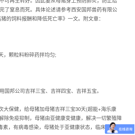
不可再生转好。因此要从母猪身上预防肺炎，防止给
完了窒息而死。具体论述请参考西安国邦兽药有限公
提高猪的饲料报酬和降低死亡率》一文。附文章：
天，颗粒料粉碎药拌均匀;
用国邦公司吉祥三宝、吉祥四宝、吉祥五宝。
大保健，给母猪加母猪吉祥三宝30天(超能+海乐康
素，解除免疫抑制，母猪由亚健康变健康，解决一切繁殖障
内毒素，有病毒感染，母猪处于亚健康状态，临床症状有