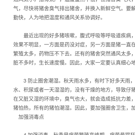
气，尽快将猪舍臭气排出猪舍，并换入新鲜空气。要
勤快，人为地把温度和通风关系协调好。
最近出现的好多猪咳嗽，腹式呼吸等呼吸道疾病，有
效果不明显，一方面是药没对症，另一方面是猪一直
繁殖太多，药物压不下去。还有的猪舍突然通风太多
脏不多时，生长速度慢。因此，大家一定要认真细心地
3 防止圈舍潮湿。秋天雨水多，有时下好多天雨，导
水、积尿或者一天湿湿的，没有干燥的地方，导致仔
在又脏又湿的环境中，臭气也大，就会造成抵抗力差，
猪怕热，所有的猪怕潮湿。因此，要加强圈舍卫生，
加强消毒点
4 加强消毒。秋季是病菌繁殖高峰期，病菌最猖狂