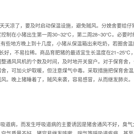
两天天凉了，要及时启动保温设施，避免贼风。分娩舍要给仔
制在小猪出生第一周30~32℃，第二周28~30℃。必要
几天有些地方晚上到十几度，小猪从保温箱出来吃奶，若圈舍温
长好，不易拉稀。商品育肥猪的最适宜生长温度在21~25℃
调整通风风机的个数及时间，及时地开关窗户。对于保育舍，
舍，可加火炉取暖，但注意煤气中毒。采取措施把保育舍温
贼风。晚上猪睡着了，贼风来袭，容易感冒，从而继发肺炎。
吸道病，而发生呼吸道病的主要诱因是猪舍通风不好，臭气
，空气质量不好，猪容易继发咳嗽，喘气等呼吸道疾病，甚至