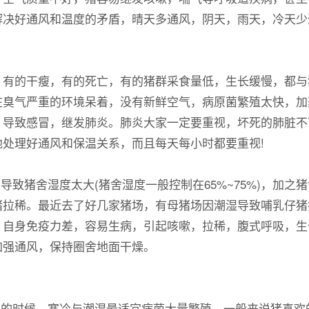
解决好通风和温度的矛盾，晴天多通风，阴天，雨天，冷天少
的干瘦，有的死亡，有的猪群采食量低，生长缓慢，都与
在臭气严重的环境呆着，没有新鲜空气，病原菌繁殖太快，加
，导致感冒，继发肺炎。肺炎大家一定要重视，坏死的肺脏不
处理好通风和保温关系，而且每天每小时都要重视!
致猪舍湿度太大(猪舍湿度一般控制在65%~75%)，加之
猪拉稀。最近去了好几家猪场，有母猪场因潮湿导致哺乳仔猪
自身免疫力差，容易生病，引起咳嗽，拉稀，腹式呼吸，生
加强通风，保持圈舍地面干燥。
的时候。寒冷与潮湿最适宜病菌大量繁殖。一般来说猪喜欢