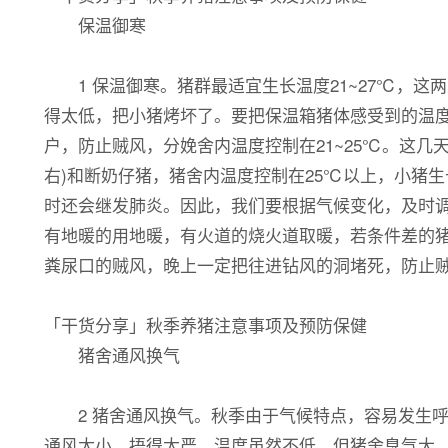
保温御寒
1 保温御寒。猪群最适宜生长温度21~27℃，这
得太低，把小猪烤坏了。要把保温箱猪体感受到的温度控
户，防止贼风，分娩舍内温度控制在21~25℃。这
右)和断奶仔猪，猪舍内温度控制在25℃以上，小猪生
时还会继发肺炎。因此，我们要根据气候变化，及时
有地暖的用地暖，有火道的烧火道取暖，若条件差的猪
粪尿口的贼风，晚上一定把往进钻风的洞堵死，防止
「干货分享」秋季养猪注意事项及预防保健
猪舍通风换气
2 猪舍通风换气。秋季由于气候特点，容易发生呼
通风太小，捂得太严，温度虽然不低，但猪舍臭气大