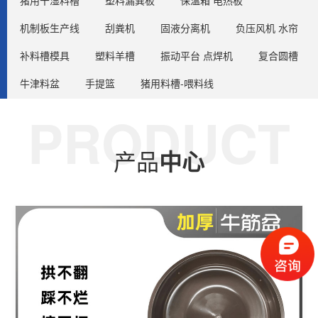
猪用干湿料槽
塑料漏粪板
保温箱 电热板
机制板生产线
刮粪机
固液分离机
负压风机 水帘
补料槽模具
塑料羊槽
振动平台 点焊机
复合圆槽
牛津料盆
手提篮
猪用料槽-喂料线
PRODUCT
产品
中心